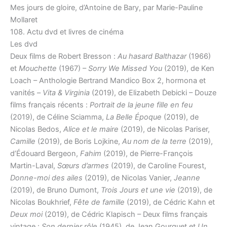
Mes jours de gloire, d’Antoine de Bary, par Marie-Pauline
Mollaret
108. Actu dvd et livres de cinéma
Les dvd
Deux films de Robert Bresson :
Au hasard Balthazar
(1966)
et
Mouchette
(1967) –
Sorry We Missed You
(2019), de Ken
Loach – Anthologie Bertrand Mandico Box 2, hormona et
vanités –
Vita & Virginia
(2019), de Elizabeth Debicki – Douze
films français récents :
Portrait de la jeune fille en feu
(2019), de Céline Sciamma,
La Belle Époque
(2019), de
Nicolas Bedos,
Alice et le maire
(2019), de Nicolas Pariser,
Camille
(2019), de Boris Lojkine,
Au nom de la terre
(2019),
d’Édouard Bergeon,
Fahim
(2019), de Pierre-François
Martin-Laval,
Sœurs d’armes
(2019), de Caroline Fourest,
Donne-moi des ailes
(2019), de Nicolas Vanier,
Jeanne
(2019), de Bruno Dumont,
Trois Jours et une vie
(2019), de
Nicolas Boukhrief,
Fête de famille
(2019), de Cédric Kahn et
Deux moi
(2019), de Cédric Klapisch – Deux films français
vintage :
Son dernier rôle
(1945), de Jean Gourguet et
Un