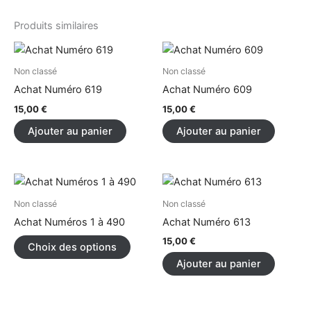
Produits similaires
Non classé
Non classé
Achat Numéro 619
Achat Numéro 609
15,00
€
15,00
€
Ajouter au panier
Ajouter au panier
Ce
produit
Non classé
Non classé
a
Achat Numéros 1 à 490
Achat Numéro 613
plusieurs
15,00
€
Choix des options
variations.
Ajouter au panier
Les
options
peuvent