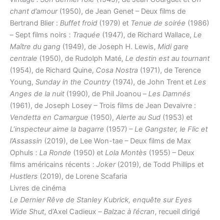
chant d’amour
(1950), de Jean Genet – Deux films de
Bertrand Blier :
Buffet froid
(1979) et
Tenue de soirée
(1986)
– Sept films noirs :
Traquée
(1947), de Richard Wallace,
Le
Maître du gang
(1949), de Joseph H. Lewis,
Midi gare
centrale
(1950), de Rudolph Maté,
Le destin est au tournant
(1954), de Richard Quine,
Cosa Nostra
(1971), de Terence
Young,
Sunday in the Country
(1974), de John Trent et
Les
Anges de la nuit
(1990), de Phil Joanou –
Les Damnés
(1961), de Joseph Losey – Trois films de Jean Devaivre :
Vendetta en Camargue
(1950),
Alerte au Sud
(1953) et
L’inspecteur aime la bagarre
(1957) –
Le Gangster, le Flic et
l’Assassin
(2019), de Lee Won-tae – Deux films de Max
Ophuls :
La Ronde
(1950) et
Lola Montès
(1955) – Deux
films américains récents :
Joker
(2019), de Todd Phillips et
Hustlers
(2019), de Lorene Scafaria
Livres de cinéma
Le Dernier Rêve de Stanley Kubrick, enquête sur Eyes
Wide Shut
, d’Axel Cadieux –
Balzac à l’écran
, recueil dirigé