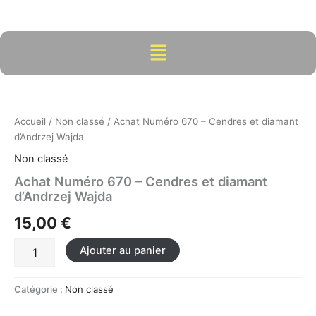
Aller
au
contenu
Menu
quantité
de
Achat
Accueil
/
Non classé
/ Achat Numéro 670 – Cendres et diamant
Numéro
d’Andrzej Wajda
670
-
Non classé
Cendres
Achat Numéro 670 – Cendres et diamant
et
d’Andrzej Wajda
diamant
d’Andrzej
15,00
€
Wajda
Ajouter au panier
Catégorie :
Non classé