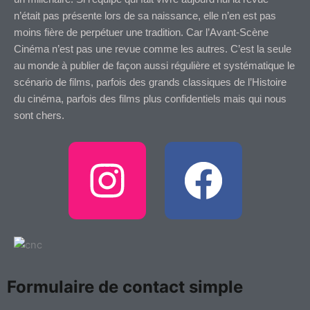
n’était pas présente lors de sa naissance, elle n’en est pas
moins fière de perpétuer une tradition. Car l’Avant-Scène
Cinéma n’est pas une revue comme les autres. C’est la seule
au monde à publier de façon aussi régulière et systématique le
scénario de films, parfois des grands classiques de l’Histoire
du cinéma, parfois des films plus confidentiels mais qui nous
sont chers.
I
F
n
a
s
c
t
e
Formulaire de contact simple