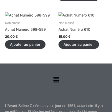
options
peuvent
être
choisies
Non classé
Non classé
sur
Achat Numéro 598-599
Achat Numéro 610
la
20,00
€
15,00
€
page
Ajouter au panier
Ajouter au panier
du
produit
Menu
L’Avant-Scène Cinéma a vu le jour en 1961, autant dire il y a
un millénaire. Si l’équipe qui fait vivre aujourd’hui la revue