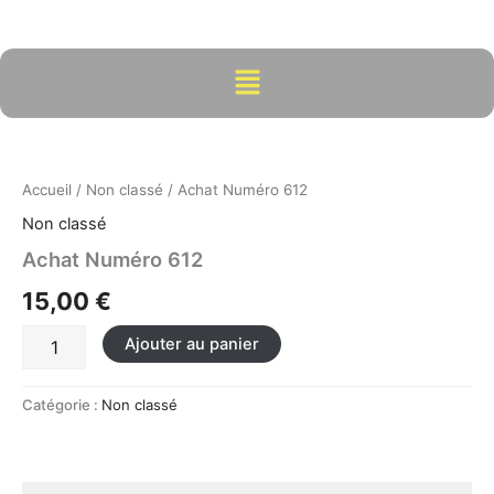
Aller
au
contenu
Menu
quantité
de
Achat
Accueil
/
Non classé
/ Achat Numéro 612
Numéro
612
Non classé
Achat Numéro 612
15,00
€
Ajouter au panier
Catégorie :
Non classé