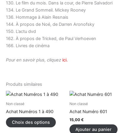
130. Le film du mois. Dans la cour, de Pierre Salvadori
134. Le Grand Sommeil. Mickey Rooney
136. Hommage à Alain Resnais
144. À propos de Noé, de Darren Aronofsky
150. L’actu dvd
162. À propos de Tricked, de Paul Verhoeven
166. Livres de cinéma
Pour en savoir plus, cliquez
ici.
Produits similaires
Ce
produit
Non classé
Non classé
a
Achat Numéros 1 à 490
Achat Numéro 601
plusieurs
15,00
€
Choix des options
variations.
Ajouter au panier
Les