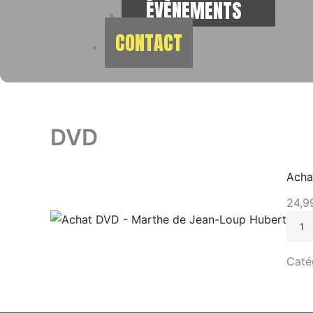
ÉVÈNEMENTS
CONTACT
DVD
Acha
24,
quant
de
Achat
DVD
Caté
–
Mart
de