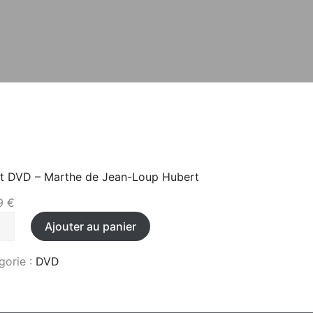
t DVD – Marthe de Jean-Loup Hubert
99
€
ité
Ajouter au panier
gorie :
DVD
he