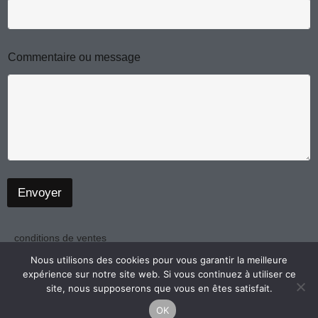
s
m
a
g
e
o
Commentaire ou message
u
Envoyer
conditions de ventes
politique de confidentialité
Nous utilisons des cookies pour vous garantir la meilleure
expérience sur notre site web. Si vous continuez à utiliser ce
mentions légales
site, nous supposerons que vous en êtes satisfait.
OK