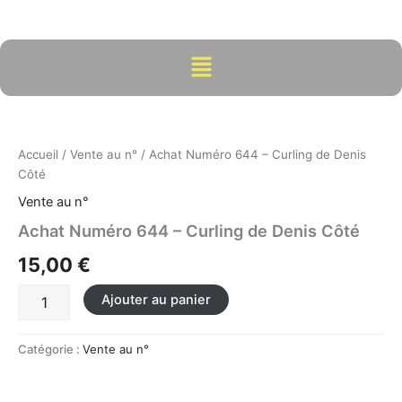
Aller
au
contenu
Menu
quantité
de
Achat
Accueil
/
Vente au n°
/ Achat Numéro 644 – Curling de Denis
Numéro
Côté
644
-
Vente au n°
Curling
Achat Numéro 644 – Curling de Denis Côté
de
Denis
15,00
€
Côté
Ajouter au panier
Catégorie :
Vente au n°