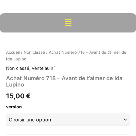
Aller
au
contenu
Menu
quantité
de
Achat
Accueil
/
Non classé
/ Achat Numéro 718 – Avant de t’aimer de
Numéro
Ida Lupino
718
-
Non classé
,
Vente au n°
Avant
Achat Numéro 718 – Avant de t’aimer de Ida
de
Lupino
t'aimer
de
15,00
€
Ida
Lupino
version