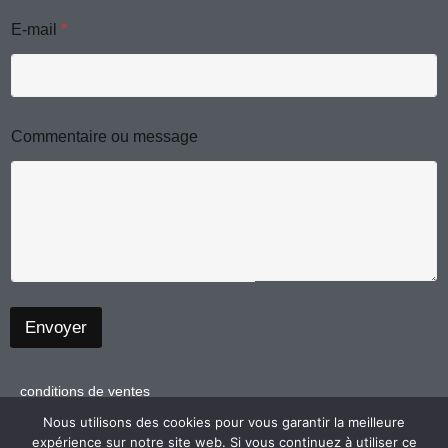
a
k
a
E-mail
*
g
e
m
C
o
m
m
Commentaire ou message
e
n
t
a
i
r
e
Envoyer
conditions de ventes
politique de confidentialité
Nous utilisons des cookies pour vous garantir la meilleure
expérience sur notre site web. Si vous continuez à utiliser ce
mentions légales