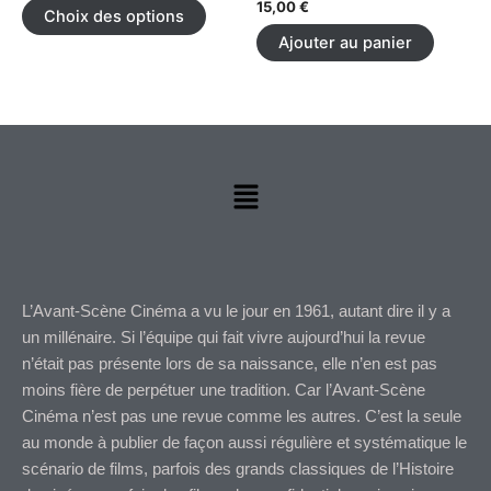
15,00
€
Choix des options
variations.
Ajouter au panier
Les
options
peuvent
être
choisies
sur
Menu
la
page
du
produit
L’Avant-Scène Cinéma a vu le jour en 1961, autant dire il y a
un millénaire. Si l’équipe qui fait vivre aujourd’hui la revue
n’était pas présente lors de sa naissance, elle n’en est pas
moins fière de perpétuer une tradition. Car l’Avant-Scène
Cinéma n’est pas une revue comme les autres. C’est la seule
au monde à publier de façon aussi régulière et systématique le
scénario de films, parfois des grands classiques de l’Histoire