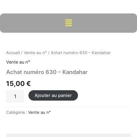
Aller
au
contenu
Menu
quantité
de
Achat
Accueil
/
Vente au n°
/ Achat numéro 630 – Kandahar
numéro
630
Vente au n°
-
Achat numéro 630 – Kandahar
Kandahar
15,00
€
Ajouter au panier
Catégorie :
Vente au n°