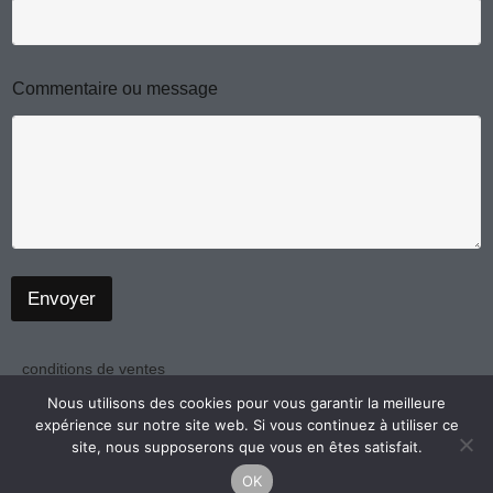
m
a
i
l
o
Commentaire ou message
u
C
o
m
m
e
n
t
a
i
Envoyer
r
e
conditions de ventes
politique de confidentialité
Nous utilisons des cookies pour vous garantir la meilleure
expérience sur notre site web. Si vous continuez à utiliser ce
mentions légales
site, nous supposerons que vous en êtes satisfait.
OK