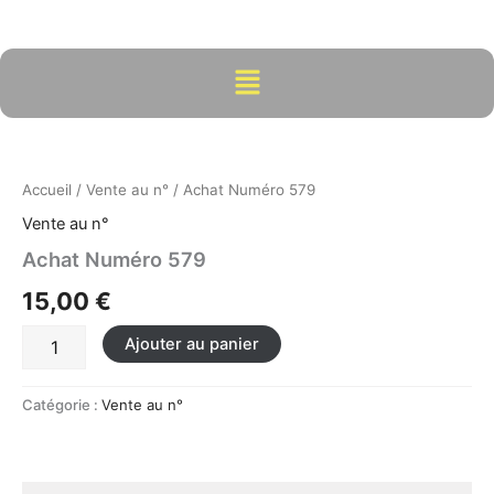
Aller
au
contenu
Menu
quantité
de
Achat
Accueil
/
Vente au n°
/ Achat Numéro 579
Numéro
579
Vente au n°
Achat Numéro 579
15,00
€
Ajouter au panier
Catégorie :
Vente au n°