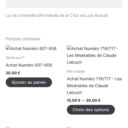
Description
La vie criminelle d’Archibald de la Cruz de Luis Bunuel
Produits similaires
Plage
Ce
de
produi
prix :
Vente au n°
15,00 €
a
Achat Numéro 607-608
à
plusieu
Non classé
20,00 €
20,00
€
variati
Achat Numéro 716/717 – Les
Ajouter au panier
Les
Misérables de Claude
option
Lelouch
peuve
15,00
€
–
20,00
€
être
Choix des options
choisi
sur
la