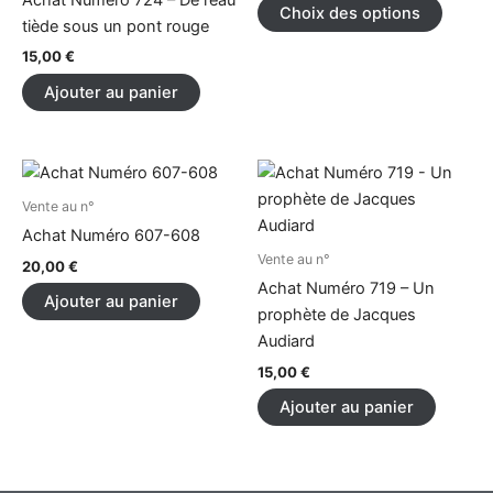
Choix des options
Les
tiède sous un pont rouge
option
15,00
€
peuve
Ajouter au panier
être
choisi
sur
la
page
Vente au n°
du
Achat Numéro 607-608
produi
Vente au n°
20,00
€
Achat Numéro 719 – Un
Ajouter au panier
prophète de Jacques
Audiard
15,00
€
Ajouter au panier