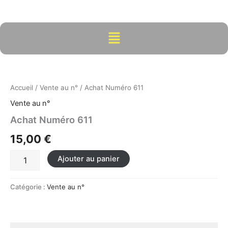
Aller
au
contenu
Menu
quantité
de
Achat
Accueil
/
Vente au n°
/ Achat Numéro 611
Numéro
611
Vente au n°
Achat Numéro 611
15,00
€
Ajouter au panier
Catégorie :
Vente au n°