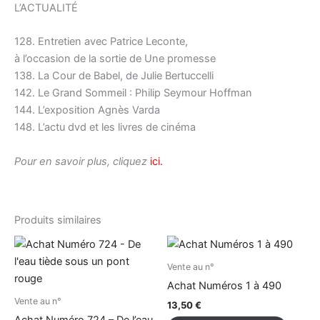
L’ACTUALITÉ
128. Entretien avec Patrice Leconte,
à l’occasion de la sortie de Une promesse
138. La Cour de Babel, de Julie Bertuccelli
142. Le Grand Sommeil : Philip Seymour Hoffman
144. L’exposition Agnès Varda
148. L’actu dvd et les livres de cinéma
Pour en savoir plus, cliquez
ici.
Produits similaires
Ce
produi
Vente au n°
a
Achat Numéros 1 à 490
plusieu
Vente au n°
13,50
€
variati
Achat Numéro 724 – De l’eau