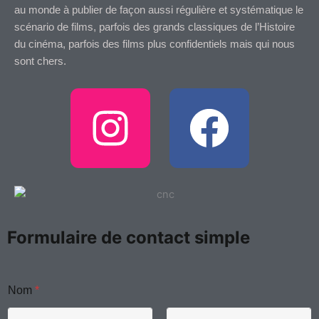
au monde à publier de façon aussi régulière et systématique le
scénario de films, parfois des grands classiques de l’Histoire
du cinéma, parfois des films plus confidentiels mais qui nous
sont chers.
I
F
n
a
s
c
t
e
Formulaire de contact simple
a
b
g
o
Nom
*