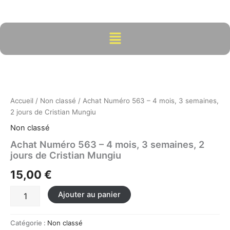
Aller
au
contenu
Menu
quantité
de
Achat
Numéro
563
Accueil
/
Non classé
/ Achat Numéro 563 – 4 mois, 3 semaines,
-
2 jours de Cristian Mungiu
4
Non classé
mois,
3
Achat Numéro 563 – 4 mois, 3 semaines, 2
semaines,
jours de Cristian Mungiu
2
15,00
€
jours
de
Cristian
Ajouter au panier
Mungiu
Catégorie :
Non classé