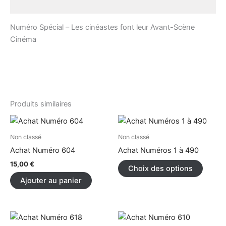
Description
Numéro Spécial – Les cinéastes font leur Avant-Scène
Cinéma
Produits similaires
Ce
produi
Non classé
Non classé
a
Achat Numéro 604
Achat Numéros 1 à 490
plusieu
15,00
€
Choix des options
variati
Ajouter au panier
Les
option
peuve
être