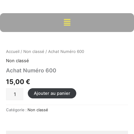
Aller
au
contenu
Menu
quantité
de
Achat
Accueil
/
Non classé
/ Achat Numéro 600
Numéro
600
Non classé
Achat Numéro 600
15,00
€
Ajouter au panier
Catégorie :
Non classé