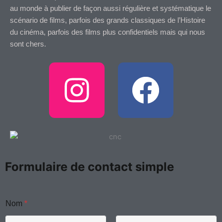
au monde à publier de façon aussi régulière et systématique le
scénario de films, parfois des grands classiques de l’Histoire
du cinéma, parfois des films plus confidentiels mais qui nous
sont chers.
I
F
n
a
s
c
t
e
Formulaire de contact simple
a
b
g
o
Nom
*