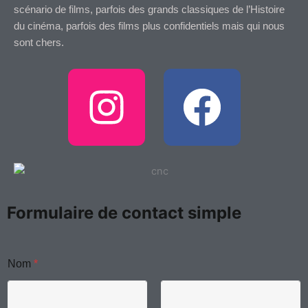
scénario de films, parfois des grands classiques de l’Histoire
du cinéma, parfois des films plus confidentiels mais qui nous
sont chers.
I
F
n
a
s
c
t
e
Formulaire de contact simple
a
b
g
o
Nom
*