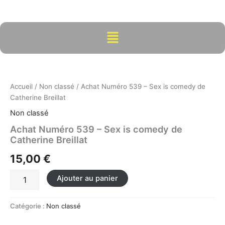
Aller
au
contenu
Menu
quantité
de
Achat
Accueil
/
Non classé
/ Achat Numéro 539 – Sex is comedy de
Numéro
Catherine Breillat
539
-
Non classé
Sex
Achat Numéro 539 – Sex is comedy de
is
Catherine Breillat
comedy
de
15,00
€
Catherine
Breillat
Ajouter au panier
Catégorie :
Non classé