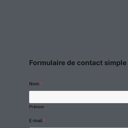
Formulaire de contact simple
Nom
*
Prénom
E-mail
*