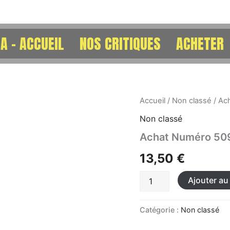
A – ACCUEIL
NOS CRITIQUES
ACHETER
quantité
Accueil
/
Non classé
/ Ac
de
Non classé
Achat
Numéro
Achat Numéro 509
509
-
13,50
€
La
Piscine
Ajouter au
de
Jacques
Deray
Catégorie :
Non classé