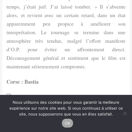
temps, j’était juif. J’ai laissé tomber. » Il s’absente
alors, et revient avec un certain retard, dans un état
apparemment peu propice à améliorer son
interprétation. Le tournage se termine dans une
atmosphère très tendue, malgré l’effort manifeste
d’O.P. pour éviter un affrontement direct.
Découragement général et sentiment que le film est
maintenant sérieusement compromis.
Corse : Bastia
Nous utilisons des cookies pour vous garantir la meilleure
expérience sur notre site web. Si vous continuez à utiliser ce
13 juin.
Arrivée des « scouts » (commandos)
site, nous supposerons que vous en êtes satisfait.
israéliens, conduits par Saul (rôle tenu par Ted
OK
Gershuny). Une fois encore, souci constant d’O.P.