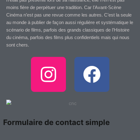
n’était pas présente lors de sa naissance, elle n’en est pas
moins fière de perpétuer une tradition. Car l’Avant-Scène
Cinéma n’est pas une revue comme les autres. C’est la seule
au monde à publier de façon aussi régulière et systématique le
scénario de films, parfois des grands classiques de l’Histoire
du cinéma, parfois des films plus confidentiels mais qui nous
sont chers.
I
F
n
a
s
c
t
e
Formulaire de contact simple
a
b