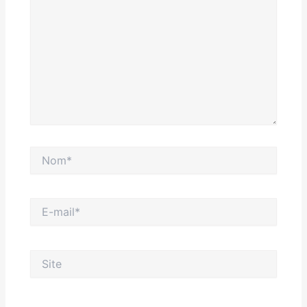
Nom*
E-
mail*
Site