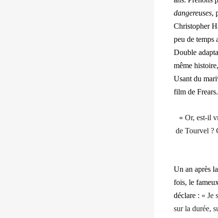
dangereuses
, 
Christopher Ha
peu de temps a
Double adaptat
même histoire,
Usant du mariv
film de Frears.
«
Or, est-il
de Tourvel ? C
Un an après la
fois, le fameu
déclare :
« Je s
sur la durée, 