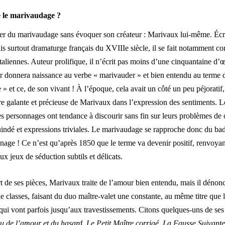
e le marivaudage ?
r du marivaudage sans évoquer son créateur : Marivaux lui-même. Écr
ais surtout dramaturge français du XVIIIe siècle, il se fait notamment co
taliennes. Auteur prolifique, il n’écrit pas moins d’une cinquantaine d
ier donnera naissance au verbe « marivauder » et bien entendu au terme 
» et ce, de son vivant ! À l’époque, cela avait un côté un peu péjoratif
ture galante et précieuse de Marivaux dans l’expression des sentiments. L
ses personnages ont tendance à discourir sans fin sur leurs problèmes de 
indé et expressions triviales. Le marivaudage se rapproche donc du ba
tinage ! Ce n’est qu’après 1850 que le terme va devenir positif, renvoya
aux jeux de séduction subtils et délicats.
t de ses pièces, Marivaux traite de l’amour bien entendu, mais il déno
de classes, faisant du duo maître-valet une constante, au même titre que l
ui vont parfois jusqu’aux travestissements. Citons quelques-uns de ses é
u de l’amour et du hasard
,
Le Petit Maître corrigé
,
La Fausse Suivante