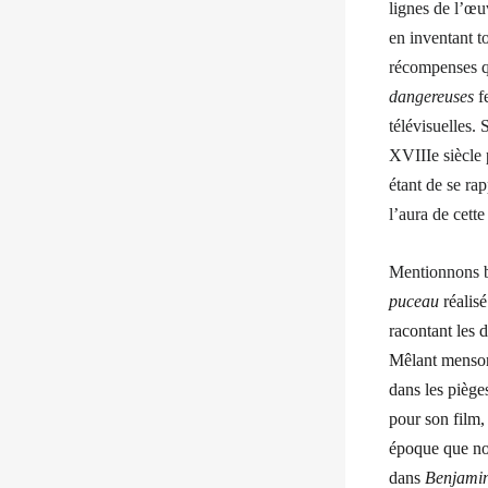
lignes de l’œuv
en inventant to
récompenses q
dangereuses
fe
télévisuelles. 
XVIIIe siècle 
étant de se ra
l’aura de cett
Mentionnons bi
puceau
réalisé
racontant les 
Mêlant menson
dans les piège
pour son film, 
époque que no
dans
Benjami