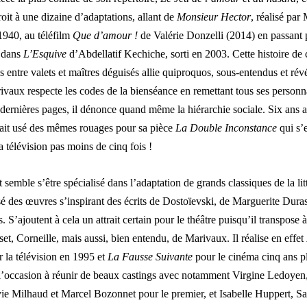
oit à une dizaine d’adaptations, allant de
Monsieur Hector
, réalisé par
940, au téléfilm
Que d’amour !
de Valérie Donzelli (2014) en passant 
n dans
L’Esquive
d’Abdellatif Kechiche, sorti en 2003. Cette histoire de 
ns entre valets et maîtres déguisés allie quiproquos, sous-entendus et rév
rivaux respecte les codes de la bienséance en remettant tous ses personn
 dernières pages, il dénonce quand même la hiérarchie sociale. Six ans a
ait usé des mêmes rouages pour sa pièce
La Double Inconstance
qui s’e
a télévision pas moins de cinq fois !
 semble s’être spécialisé dans l’adaptation de grands classiques de la lit
alisé des œuvres s’inspirant des écrits de Dostoïevski, de Marguerite Dur
S’ajoutent à cela un attrait certain pour le théâtre puisqu’il transpose à
et, Corneille, mais aussi, bien entendu, de Marivaux. Il réalise en effet
 la télévision en 1995 et
La Fausse Suivante
pour le cinéma cinq ans plu
 l’occasion à réunir de beaux castings avec notamment Virgine Ledoyen
ie Milhaud et Marcel Bozonnet pour le premier, et Isabelle Huppert, S