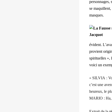
personnages, s
se maquillent,
masques.
évident. L’ava
provient origi
spirituelles »
voici un exemp
« SILVIA : Vou
c’est une avent
heureux, le p
MARIO : Ha, h
Extrait de la
p