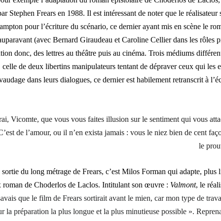
par Stephen Frears en 1988. Il est intéressant de noter que le réalisateur 
mpton pour l’écriture du scénario, ce dernier ayant mis en scène le ro
uparavant (avec Bernard Giraudeau et Caroline Cellier dans les rôles p
ion donc, des lettres au théâtre puis au cinéma. Trois médiums différent
 celle de deux libertins manipulateurs tentant de dépraver ceux qui les 
audage dans leurs dialogues, ce dernier est habilement retranscrit à l’é
 vrai, Vicomte, que vous vous faites illusion sur le sentiment qui vous a
’est de l’amour, ou il n’en exista jamais : vous le niez bien de cent faç
le prou
 sortie du long métrage de Frears, c’est Milos Forman qui adapte, plus l
x roman de Choderlos de Laclos. Intitulant son œuvre :
Valmont
, le réal
avais que le film de Frears sortirait avant le mien, car mon type de trava
sur la préparation la plus longue et la plus minutieuse possible ». Repren