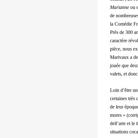
Marianne
ou 
de nombreuses 
la Comédie Fr
Près de 300 ans
caractère révo
pièce, nous ex
Marivaux a des
jouée que deux
valets, et donc
Loin d’être un
certaines très
de leur époque
mores » (corri
dell’arte et le
situations coc