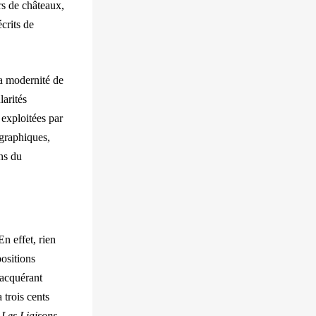
rs de châteaux,
écrits de
la modernité de
larités
r exploitées par
graphiques,
ons du
n effet, rien
positions
s acquérant
 trois cents
,
Les Liaisons