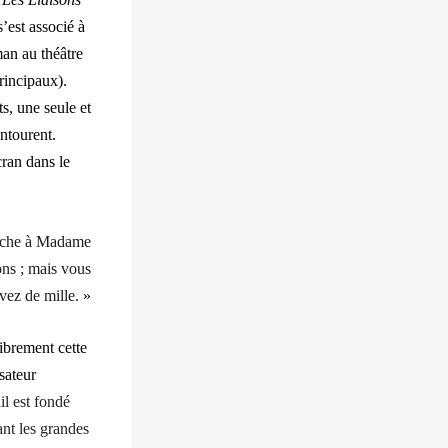
s’est associé à
man au théâtre
rincipaux).
s, une seule et
entourent.
cran dans le
ttache à Madame
ons ; mais vous
vez de mille.
»
ibrement cette
isateur
il est fondé
ant les grandes