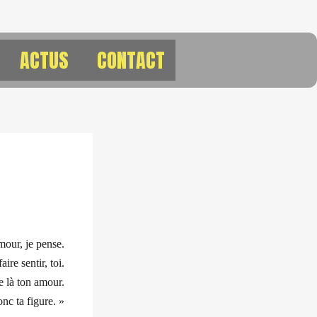
ACTUS
CONTACT
our, je pense.
re sentir, toi.
e là ton amour.
c ta figure. »