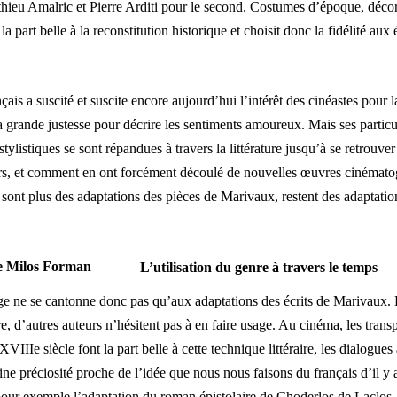
hieu Amalric et Pierre Arditi pour le second. Costumes d’époque, déco
t la part belle à la reconstitution historique et choisit donc la fidélité aux 
çais a suscité et suscite encore aujourd’hui l’intérêt des cinéastes pour 
sa grande justesse pour décrire les sentiments amoureux. Mais ses particu
stylistiques se sont répandues à travers la littérature jusqu’à se retrouve
urs, et comment en ont forcément découlé de nouvelles œuvres cinémato
ne sont plus des adaptations des pièces de Marivaux, restent des adaptati
L’utilisation du genre à travers le temps
 ne se cantonne donc pas qu’aux adaptations des écrits de Marivaux. E
re, d’autres auteurs n’hésitent pas à en faire usage. Au cinéma, les trans
XVIIIe siècle font la part belle à cette technique littéraire, les dialogue
ine préciosité proche de l’idée que nous nous faisons du français d’il y a
pour exemple l’adaptation du roman épistolaire de Choderlos de Laclos