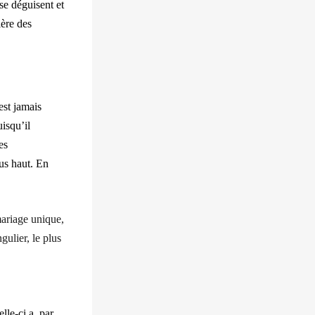
se déguisent et
ière des
est jamais
isqu’il
es
us haut. En
mariage unique,
gulier, le plus
celle-ci a, par