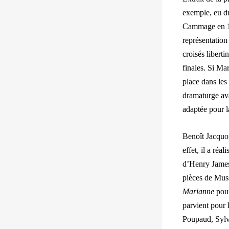
exemple, eu dr
Cammage en 1
représentatio
croisés liberti
finales. Si Ma
place dans les
dramaturge av
adaptée pour l
Benoît Jacquot
effet, il a ré
d’Henry James. 
pièces de Muss
Marianne
pour
parvient pour
Poupaud, Sylv