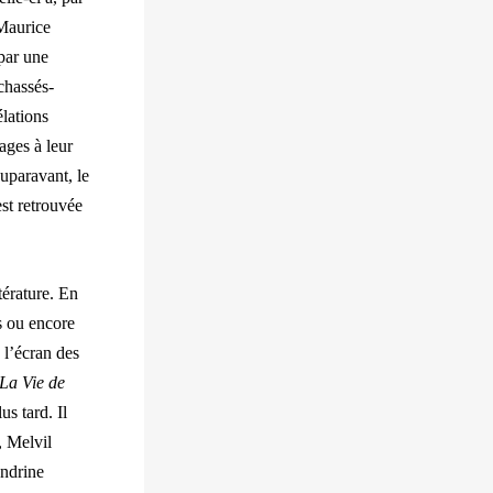
 Maurice
par une
chassés-
élations
ages à leur
uparavant, le
st retrouvée
térature. En
as ou encore
 l’écran des
La Vie de
s tard. Il
, Melvil
andrine