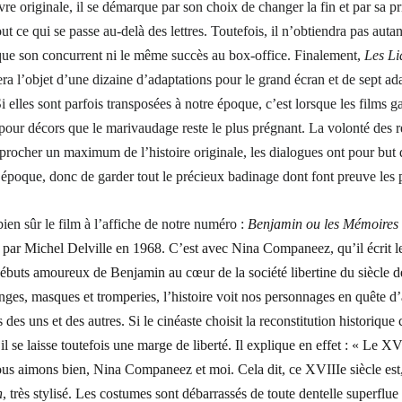
re originale, il se démarque par son choix de changer la fin et par sa pri
ut ce qui se passe au-delà des lettres. Toutefois, il n’obtiendra pas auta
ue son concurrent ni le même succès au box-office. Finalement,
Les Li
ra l’objet d’une dizaine d’adaptations pour le grand écran et de sept ad
Si elles sont parfois transposées à notre époque, c’est lorsque les films g
pour décors que le marivaudage reste le plus prégnant. La volonté des r
pprocher un maximum de l’histoire originale, les dialogues ont pour but d
e époque, donc de garder tout le précieux badinage dont font preuve les
en sûr le film à l’affiche de notre numéro :
Benjamin ou les Mémoires
 par Michel Delville en 1968. C’est avec Nina Companeez, qu’il écrit le
débuts amoureux de Benjamin au cœur de la société libertine du siècle 
ges, masques et tromperies, l’histoire voit nos personnages en quête 
s des uns et des autres. Si le cinéaste choisit la reconstitution historiq
il se laisse toutefois une marge de liberté. Il explique en effet : « Le XV
us aimons bien, Nina Companeez et moi. Cela dit, ce XVIIIe siècle est
n
, très stylisé. Les costumes sont débarrassés de toute dentelle superflue