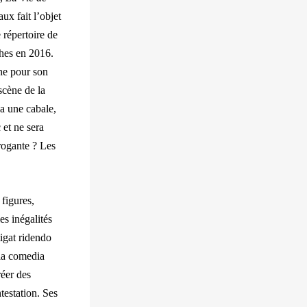
ux fait l’objet
 répertoire de
hes en 2016.
che pour son
scène de la
 a une cabale,
 et ne sera
rrogante ? Les
figures,
s inégalités
igat ridendo
 la comedia
réer des
testation. Ses