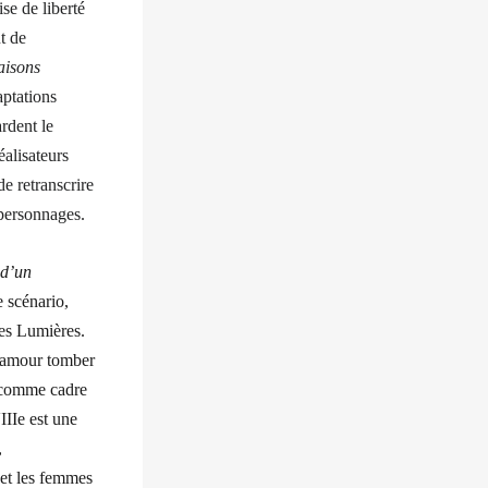
se de liberté
nt de
aisons
aptations
ardent le
éalisateurs
e retranscrire
 personnages.
 d’un
 scénario,
des Lumières.
d’amour tomber
ue comme cadre
IIIe est une
,
 et les femmes