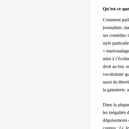
Qu’est-ce qu
Comment parle
journaliste, m
ses comédies i
style particul
« marivaudage 
ainsi à l’écri
droit au but, 
vocabulaire gu
aussi du liber
la galanterie, 
Dans la plupar
les inégalités 
déguisements q
connus ;
Le Je