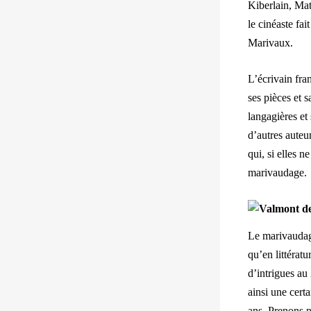
Kiberlain, Mat
le cinéaste fai
Marivaux.
L’écrivain fran
ses pièces et 
langagières et 
d’autres aute
qui, si elles 
marivaudage.
Le marivaudage
qu’en littératu
d’intrigues au 
ainsi une certa
ans. Prenons 