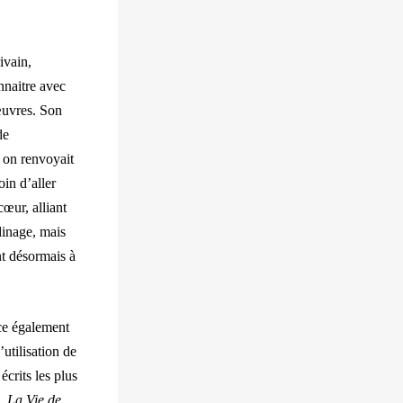
ivain,
nnaitre avec
’œuvres. Son
de
, on renvoyait
oin d’aller
cœur, alliant
dinage, mais
nt désormais à
nce également
’utilisation de
crits les plus
,
La Vie de