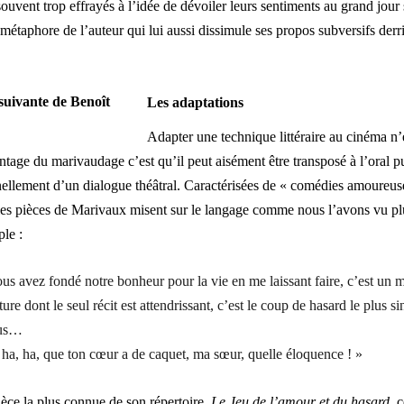
ouvent trop effrayés à l’idée de dévoiler leurs sentiments au grand jour 
 métaphore de l’auteur qui lui aussi dissimule ses propos subversifs derr
Les adaptations
Adapter une technique littéraire au cinéma n’
ntage du marivaudage c’est qu’il peut aisément être transposé à l’oral pu
nellement d’un dialogue théâtral. Caractérisées de « comédies amoureus
, les pièces de Marivaux misent sur le langage comme nous l’avons vu pl
le :
s avez fondé notre bonheur pour la vie en me laissant faire, c’est un 
ure dont le seul récit est attendrissant, c’est le coup de hasard le plus sin
lus…
a, ha, que ton cœur a de caquet, ma sœur, quelle éloquence ! »
ièce la plus connue de son répertoire,
Le Jeu de l’amour et du hasard
, 