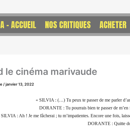
A – ACCUEIL
NOS CRITIQUES
ACHETER
 le cinéma marivaude
ne
/
janvier 13, 2022
« SILVIA : (…) Tu peux te passer de me parler d’am
DORANTE : Tu pourrais bien te passer de m’en fai
SILVIA : Ah ! Je me fâcherai ; tu m’impatientes. Encore une fois, laiss
DORANTE : Quitte don