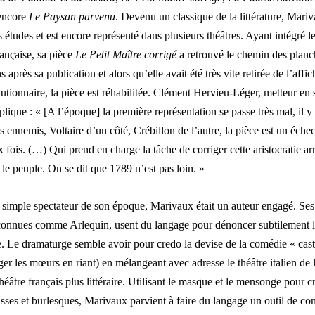
encore
Le Paysan parvenu
. Devenu un classique de la littérature, Mariva
études et est encore représenté dans plusieurs théâtres. Ayant intégré le
ançaise, sa pièce
Le Petit Maître corrigé
a retrouvé le chemin des planc
 après sa publication et alors qu’elle avait été très vite retirée de l’affi
lutionnaire, la pièce est réhabilitée. Clément Hervieu-Léger, metteur en 
plique : « [A l’époque] la première représentation se passe très mal, il y
 ennemis, Voltaire d’un côté, Crébillon de l’autre, la pièce est un échec
 fois. (…) Qui prend en charge la tâche de corriger cette aristocratie a
 le peuple. On se dit que 1789 n’est pas loin. »
 simple spectateur de son époque, Marivaux était un auteur engagé. Ses 
 connues comme Arlequin, usent du langage pour dénoncer subtilement le
. Le dramaturge semble avoir pour credo la devise de la comédie « cast
ger les mœurs en riant) en mélangeant avec adresse le théâtre italien de
 théâtre français plus littéraire. Utilisant le masque et le mensonge pour c
asses et burlesques, Marivaux parvient à faire du langage un outil de con