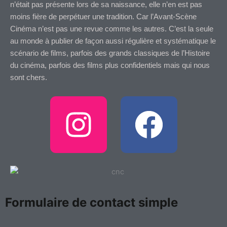
n’était pas présente lors de sa naissance, elle n’en est pas
moins fière de perpétuer une tradition. Car l’Avant-Scène
Cinéma n’est pas une revue comme les autres. C’est la seule
au monde à publier de façon aussi régulière et systématique le
scénario de films, parfois des grands classiques de l’Histoire
du cinéma, parfois des films plus confidentiels mais qui nous
sont chers.
I
F
n
a
s
c
t
e
Formulaire de contact simple
a
b