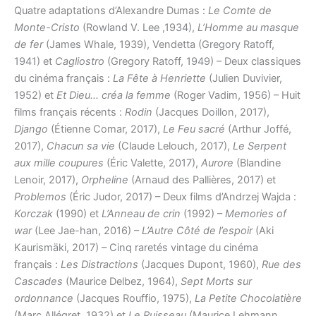
Quatre adaptations d’Alexandre Dumas :
Le Comte de
Monte-Cristo
(Rowland V. Lee ,1934),
L’Homme au masque
de fer
(James Whale, 1939), Vendetta (Gregory Ratoff,
1941) et
Cagliostro
(Gregory Ratoff, 1949) – Deux classiques
du cinéma français :
La Fête à Henriette
(Julien Duvivier,
1952) et
Et Dieu… créa la femme
(Roger Vadim, 1956) – Huit
films français récents :
Rodin
(Jacques Doillon, 2017),
Django
(Étienne Comar, 2017),
Le Feu sacré
(Arthur Joffé,
2017),
Chacun sa vie
(Claude Lelouch, 2017),
Le Serpent
aux mille coupures
(Éric Valette, 2017),
Aurore
(Blandine
Lenoir, 2017),
Orpheline
(Arnaud des Pallières, 2017) et
Problemos
(Éric Judor, 2017) – Deux films d’Andrzej Wajda :
Korczak
(1990) et
L’Anneau de crin
(1992) –
Memories of
war
(Lee Jae-han, 2016) –
L’Autre Côté de l’espoir
(Aki
Kaurismäki, 2017) – Cinq raretés vintage du cinéma
français :
Les Distractions
(Jacques Dupont, 1960),
Rue des
Cascades
(Maurice Delbez, 1964),
Sept Morts sur
ordonnance
(Jacques Rouffio, 1975),
La Petite Chocolatière
(Marc Allégret, 1932) et
Le Ruisseau
(Maurice Lehmann,