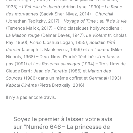
1938) –
L’Échelle de Jacob
(Adrian Lyne, 1990) –
La Reine
des montagnes
(Sadyk Sher-Niyaz, 2014) –
Churchill
(Jonathan Teplitzky, 2017) –
Voyage of Time : au fil de la vie
(Terrence Malick, 2017) – Cinq classiques hollywoodiens :
La Maison rouge
(Delmer Daves, 1947),
Le Violent
(Nicholas
Ray, 1950),
Picnic
(Joshua Logan, 1955),
Soudain l’été
dernier
(Joseph L. Mankiewicz, 1959) et
Le Lauréat
(Mike
Nichols, 1968) – Deux films d’André Téchiné :
J’embrasse
pas
(1991) et
Les Roseaux sauvages
(1994) – Trois films de
Claude Berri :
Jean de Florette
(1986) et
Manon des
Sources
(1986) dans un même coffret et
Germinal
(1993) –
Kaboul Cinéma
(Pietra Brettkelly, 2016)
Il n’y a pas encore d’avis.
Soyez le premier à laisser votre avis
sur “Numéro 646 – La princesse de