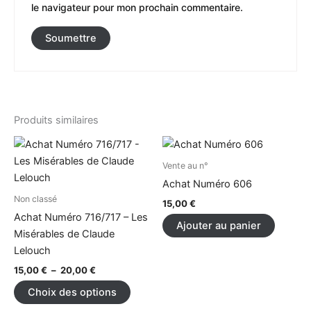
le navigateur pour mon prochain commentaire.
Produits similaires
Plage
Ce
de
produit
prix :
Vente au n°
15,00 €
a
Achat Numéro 606
à
plusieurs
Non classé
20,00 €
15,00
€
variations.
Achat Numéro 716/717 – Les
Ajouter au panier
Les
Misérables de Claude
options
Lelouch
peuvent
15,00
€
–
20,00
€
être
Choix des options
choisies
sur