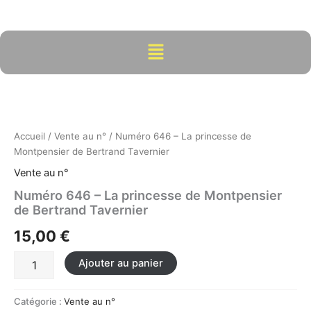
Aller
au
contenu
Menu
quantité
de
Numéro
646
-
Accueil
/
Vente au n°
/ Numéro 646 – La princesse de
La
Montpensier de Bertrand Tavernier
princesse
Vente au n°
de
Montpensier
Numéro 646 – La princesse de Montpensier
de
de Bertrand Tavernier
Bertrand
15,00
€
Tavernier
Ajouter au panier
Catégorie :
Vente au n°