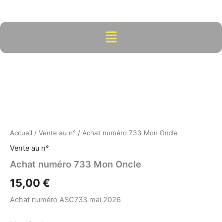
Aller
au
contenu
Menu
quantité
de
Achat
numéro
733
Mon
Oncle
Accueil
/
Vente au n°
/ Achat numéro 733 Mon Oncle
Vente au n°
Achat numéro 733 Mon Oncle
15,00
€
Achat numéro ASC733 mai 2026