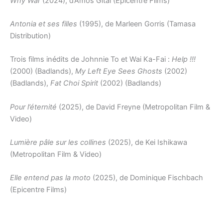
Why War
(2024), d’Amos Gitaï (Epicentre Films)
Antonia et ses filles
(1995), de Marleen Gorris (Tamasa
Distribution)
Trois films inédits de Johnnie To et Wai Ka-Fai :
Help !!!
(2000) (Badlands),
My Left Eye Sees Ghosts
(2002)
(Badlands),
Fat Choi Spirit
(2002) (Badlands)
Pour l’éternité
(2025), de David Freyne (Metropolitan Film &
Video)
Lumière pâle sur les collines
(2025), de Kei Ishikawa
(Metropolitan Film & Video)
Elle entend pas la moto
(2025), de Dominique Fischbach
(Epicentre Films)