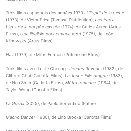
Trois films espagnols des années 1970 :
L’Esprit de la ruche
(1973), de Victor Erice (Tamasa Distribution),
Les Yeux
bleus de la poupée cassée
(1974), de Carlos Aured (Artus
Films),
Une libellule pour chaque mort
(1975), de León
Klimovsky (Artus Films)
Hair
(1979), de Milos Forman (Potemkine Films)
Trois films avec Leslie Cheung :
Jeunes Rêveurs
(1982), de
Clifford Choi (Carlotta Films),
La Jeune Fille dragon
(1983),
de Hua Shan (Carlotta Films),
Métro romance
(1984), de
Taylor Wong (Carlotta Films)
La Grazia
(2025), de Paolo Sorrentino (Pathé)
Macho Dancer
(1988), de Lino Brocka (Carlotta Films)