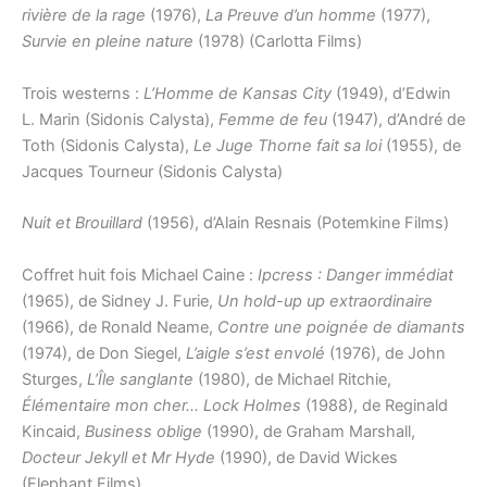
rivière de la rage
(1976),
La Preuve d’un homme
(1977),
Survie en pleine nature
(1978) (Carlotta Films)
Trois westerns :
L’Homme de Kansas City
(1949), d’Edwin
L. Marin (Sidonis Calysta),
Femme de feu
(1947), d’André de
Toth (Sidonis Calysta),
Le Juge Thorne fait sa loi
(1955), de
Jacques Tourneur (Sidonis Calysta)
Nuit et Brouillard
(1956), d’Alain Resnais (Potemkine Films)
Coffret huit fois Michael Caine :
Ipcress : Danger immédiat
(1965), de Sidney J. Furie,
Un hold-up up extraordinaire
(1966), de Ronald Neame,
Contre une poignée de diamants
(1974), de Don Siegel,
L’aigle s’est envolé
(1976), de John
Sturges,
L’Île sanglante
(1980), de Michael Ritchie,
Élémentaire mon cher… Lock Holmes
(1988), de Reginald
Kincaid,
Business oblige
(1990), de Graham Marshall,
Docteur Jekyll et Mr Hyde
(1990), de David Wickes
(Elephant Films)