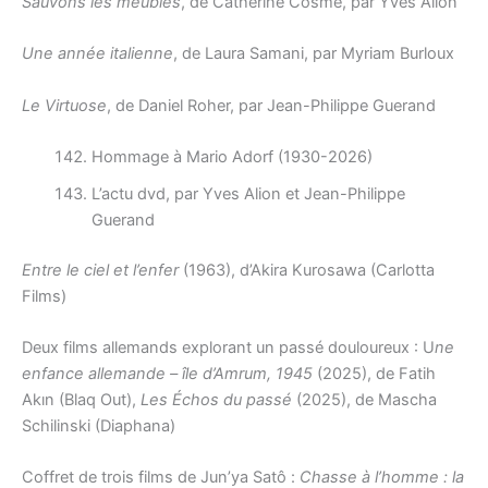
Sauvons les meubles
, de Catherine Cosme, par Yves Alion
Une année italienne
, de Laura Samani, par Myriam Burloux
Le Virtuose
, de Daniel Roher, par Jean-Philippe Guerand
Hommage à Mario Adorf (1930-2026)
L’actu dvd, par Yves Alion et Jean-Philippe
Guerand
Entre le ciel et l’enfer
(1963), d’Akira Kurosawa (Carlotta
Films)
Deux films allemands explorant un passé douloureux : U
ne
enfance allemande – île d’Amrum, 1945
(2025), de Fatih
Akın (Blaq Out),
Les Échos du passé
(2025), de Mascha
Schilinski (Diaphana)
Coffret de trois films de Jun’ya Satô :
Chasse à l’homme : la