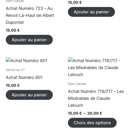
Non classé
15,00
€
Achat Numéro 723 – Au
Ajouter au panier
Revoir Là-Haut de Albert
Dupontel
15,00
€
Ajouter au panier
Plage
Ce
de
produi
prix :
Vente au n°
15,00 €
a
Achat Numéro 601
à
plusieu
Non classé
20,00 €
15,00
€
variati
Achat Numéro 716/717 – Les
Ajouter au panier
Les
Misérables de Claude
option
Lelouch
peuve
15,00
€
–
20,00
€
être
Choix des options
choisi