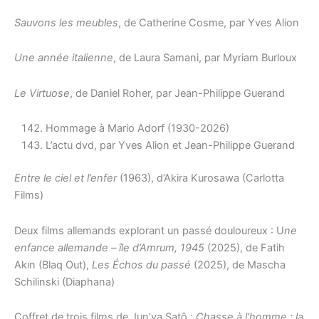
Sauvons les meubles
, de Catherine Cosme, par Yves Alion
Une année italienne
, de Laura Samani, par Myriam Burloux
Le Virtuose
, de Daniel Roher, par Jean-Philippe Guerand
Hommage à Mario Adorf (1930-2026)
L’actu dvd, par Yves Alion et Jean-Philippe Guerand
Entre le ciel et l’enfer
(1963), d’Akira Kurosawa (Carlotta
Films)
Deux films allemands explorant un passé douloureux : U
ne
enfance allemande – île d’Amrum, 1945
(2025), de Fatih
Akın (Blaq Out),
Les Échos du passé
(2025), de Mascha
Schilinski (Diaphana)
Coffret de trois films de Jun’ya Satô :
Chasse à l’homme : la