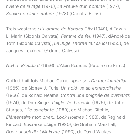
rivière de la rage
(1976),
La Preuve d’un homme
(1977),
Survie en pleine nature
(1978) (Carlotta Films)
Trois westerns :
L’Homme de Kansas City
(1949), d’Edwin
L. Marin (Sidonis Calysta),
Femme de feu
(1947), d’André de
Toth (Sidonis Calysta),
Le Juge Thorne fait sa loi
(1955), de
Jacques Tourneur (Sidonis Calysta)
Nuit et Brouillard
(1956), d’Alain Resnais (Potemkine Films)
Coffret huit fois Michael Caine :
Ipcress : Danger immédiat
(1965), de Sidney J. Furie,
Un hold-up up extraordinaire
(1966), de Ronald Neame,
Contre une poignée de diamants
(1974), de Don Siegel,
L’aigle s’est envolé
(1976), de John
Sturges,
L’Île sanglante
(1980), de Michael Ritchie,
Élémentaire mon cher… Lock Holmes
(1988), de Reginald
Kincaid,
Business oblige
(1990), de Graham Marshall,
Docteur Jekyll et Mr Hyde
(1990), de David Wickes