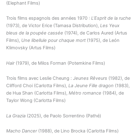
(Elephant Films)
Trois films espagnols des années 1970 :
L’Esprit de la ruche
(1973), de Victor Erice (Tamasa Distribution),
Les Yeux
bleus de la poupée cassée
(1974), de Carlos Aured (Artus
Films),
Une libellule pour chaque mort
(1975), de León
Klimovsky (Artus Films)
Hair
(1979), de Milos Forman (Potemkine Films)
Trois films avec Leslie Cheung :
Jeunes Rêveurs
(1982), de
Clifford Choi (Carlotta Films),
La Jeune Fille dragon
(1983),
de Hua Shan (Carlotta Films),
Métro romance
(1984), de
Taylor Wong (Carlotta Films)
La Grazia
(2025), de Paolo Sorrentino (Pathé)
Macho Dancer
(1988), de Lino Brocka (Carlotta Films)