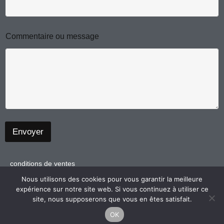
m
E
Commentaire ou message
-
m
a
i
l
C
o
m
m
e
Envoyer
n
t
a
i
conditions de ventes
r
politique de confidentialité
Nous utilisons des cookies pour vous garantir la meilleure
e
expérience sur notre site web. Si vous continuez à utiliser ce
N
mentions légales
site, nous supposerons que vous en êtes satisfait.
o
m
OK