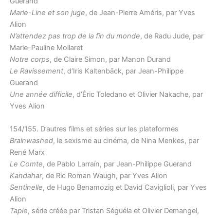
Guerand
Marie-Line et son juge
, de Jean-Pierre Améris, par Yves
Alion
N’attendez pas trop de la fin du monde
, de Radu Jude, par
Marie-Pauline Mollaret
Notre corps
, de Claire Simon, par Manon Durand
Le Ravissement
, d’Iris Kaltenbäck, par Jean-Philippe
Guerand
Une année difficile
, d’Éric Toledano et Olivier Nakache, par
Yves Alion
154/155. D’autres films et séries sur les plateformes
Brainwashed
, le sexisme au cinéma, de Nina Menkes, par
René Marx
Le Comte
, de Pablo Larraín, par Jean-Philippe Guerand
Kandahar
, de Ric Roman Waugh, par Yves Alion
Sentinelle
, de Hugo Benamozig et David Caviglioli, par Yves
Alion
Tapie
, série créée par Tristan Séguéla et Olivier Demangel,