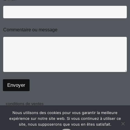
a
k
m
m
a
i
l
o
Commentaire ou message
u
N
o
m
Envoyer
conditions de ventes
politique de confidentialité
Nous utilisons des cookies pour vous garantir la meilleure
expérience sur notre site web. Si vous continuez à utiliser ce
mentions légales
site, nous supposerons que vous en êtes satisfait.