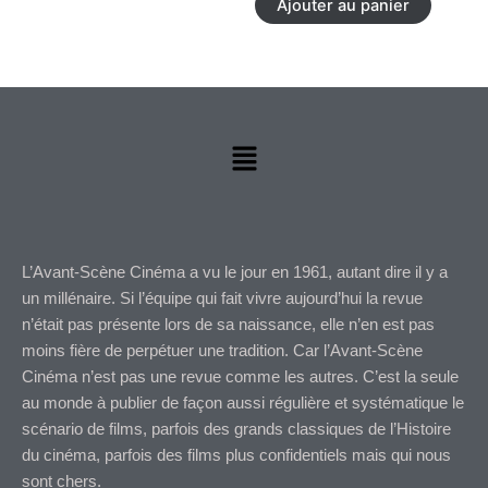
Ajouter au panier
Les
options
peuvent
être
choisies
sur
Menu
la
page
du
produit
L’Avant-Scène Cinéma a vu le jour en 1961, autant dire il y a
un millénaire. Si l’équipe qui fait vivre aujourd’hui la revue
n’était pas présente lors de sa naissance, elle n’en est pas
moins fière de perpétuer une tradition. Car l’Avant-Scène
Cinéma n’est pas une revue comme les autres. C’est la seule
au monde à publier de façon aussi régulière et systématique le
scénario de films, parfois des grands classiques de l’Histoire
du cinéma, parfois des films plus confidentiels mais qui nous
sont chers.