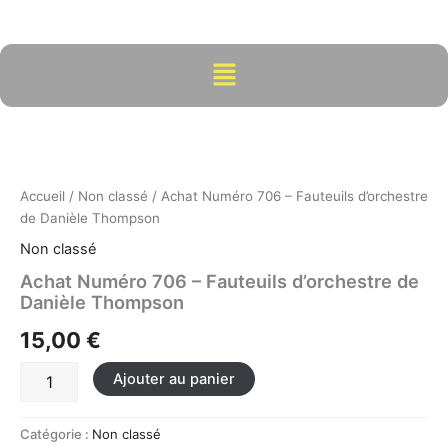
Aller
au
contenu
Menu
quantité
de
Achat
Numéro
706
Accueil
/
Non classé
/ Achat Numéro 706 – Fauteuils d’orchestre
-
de Danièle Thompson
Fauteuils
Non classé
d'orchestre
de
Achat Numéro 706 – Fauteuils d’orchestre de
Danièle
Danièle Thompson
Thompson
15,00
€
Ajouter au panier
Catégorie :
Non classé