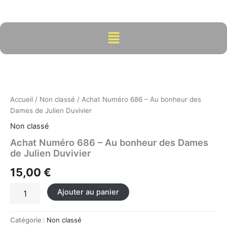
Aller
au
contenu
Menu
quantité
de
Achat
Numéro
686
Accueil
/
Non classé
/ Achat Numéro 686 – Au bonheur des
-
Dames de Julien Duvivier
Au
Non classé
bonheur
des
Achat Numéro 686 – Au bonheur des Dames
Dames
de Julien Duvivier
de
15,00
€
Julien
Duvivier
Ajouter au panier
Catégorie :
Non classé