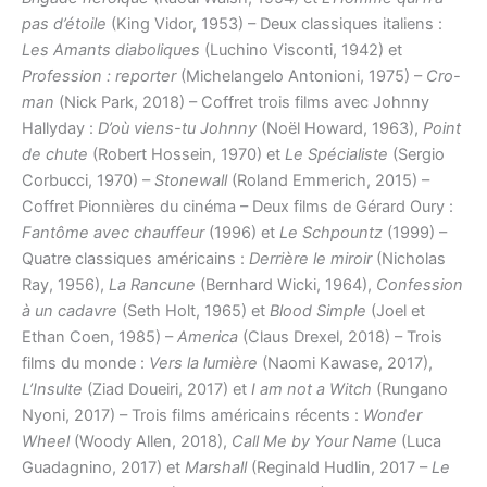
pas d’étoile
(King Vidor, 1953) – Deux classiques italiens :
Les Amants diaboliques
(Luchino Visconti, 1942) et
Profession : reporter
(Michelangelo Antonioni, 1975) –
Cro-
man
(Nick Park, 2018) – Coffret trois films avec Johnny
Hallyday :
D’où viens-tu Johnny
(Noël Howard, 1963),
Point
de chute
(Robert Hossein, 1970) et
Le Spécialiste
(Sergio
Corbucci, 1970) –
Stonewall
(Roland Emmerich, 2015) –
Coffret Pionnières du cinéma – Deux films de Gérard Oury :
Fantôme avec chauffeur
(1996) et
Le Schpountz
(1999) –
Quatre classiques américains :
Derrière le miroir
(Nicholas
Ray, 1956),
La Rancune
(Bernhard Wicki, 1964),
Confession
à un cadavre
(Seth Holt, 1965) et
Blood Simple
(Joel et
Ethan Coen, 1985) –
America
(Claus Drexel, 2018) – Trois
films du monde :
Vers la lumière
(Naomi Kawase, 2017),
L’Insulte
(Ziad Doueiri, 2017) et
I am not a Witch
(Rungano
Nyoni, 2017) – Trois films américains récents :
Wonder
Wheel
(Woody Allen, 2018),
Call Me by Your Name
(Luca
Guadagnino, 2017) et
Marshall
(Reginald Hudlin, 2017 –
Le