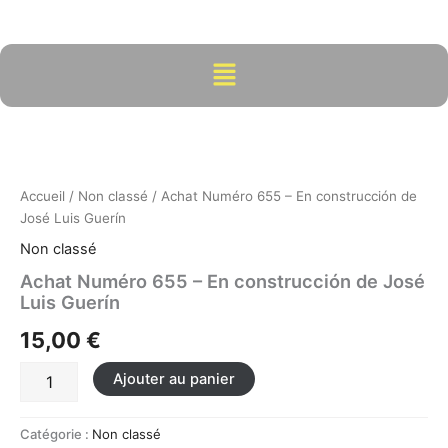
Aller
au
contenu
Menu
quantité
de
Achat
Numéro
655
Accueil
/
Non classé
/ Achat Numéro 655 – En construcción de
-
José Luis Guerín
En
Non classé
construcción
de
Achat Numéro 655 – En construcción de José
José
Luis Guerín
Luis
15,00
€
Guerín
Ajouter au panier
Catégorie :
Non classé