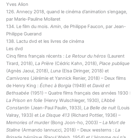
Yves Alion
126. Annecy 2018, quand le cinéma d’animation s’engage,
par Marie-Pauline Mollaret
134. Le film du mois.
Amin
, de Philippe Faucon, par Jean-
Philippe Guerand
138. Lactu dvd et les livres de cinéma
Les dvd
Cinq films français récents :
Le Retour du héros
(Laurent
Tirard, 2018),
La Prière
(Cédric Kahn, 2018),
Place publique
(Agnès Jaoui, 2018),
Luna
(Elsa Diringer, 2018) et
Carnivores
(Jérémie et Yannick Renier, 2018) – Deux films
de Henry King :
Échec à Borgia
(1949) et
David et
Bethsabée
(1951) – Quatre films français des années 1930 :
La Prison en folie
(Henry Wulschleger, 1930),
L’Abbé
Constantin
(Jean-Paul Paulin, 1933),
La Belle de nuit
(Louis
Valray, 1933) et
Le Disque 413
(Richard Pottier, 1936) –
Memories of murder
(Bong Joon-ho, 2003) –
La Mort de
Staline
(Armando Iannucci, 2018) – Deux westerns :
La
Brigade héroïque
(Raoul Walsh, 1954) et
L’Homme qui n’a