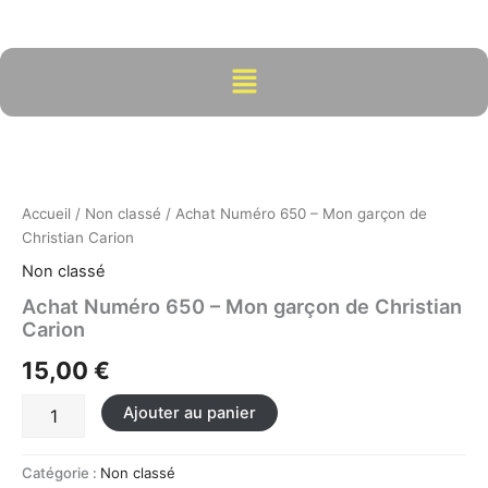
Aller
au
contenu
Menu
quantité
de
Achat
Numéro
650
Accueil
/
Non classé
/ Achat Numéro 650 – Mon garçon de
-
Christian Carion
Mon
Non classé
garçon
de
Achat Numéro 650 – Mon garçon de Christian
Christian
Carion
Carion
15,00
€
Ajouter au panier
Catégorie :
Non classé