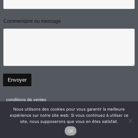
m
e
N
o
m
Commentaire ou message
o
u
Envoyer
conditions de ventes
politique de confidentialité
Nous utilisons des cookies pour vous garantir la meilleure
expérience sur notre site web. Si vous continuez à utiliser ce
mentions légales
site, nous supposerons que vous en êtes satisfait.
OK