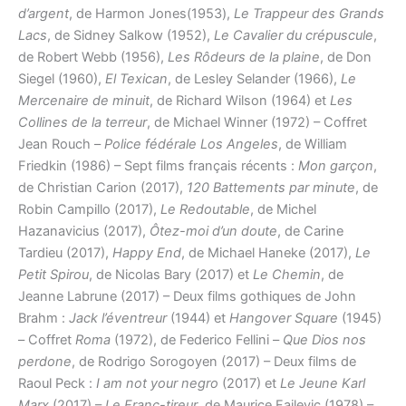
d’argent
, de Harmon Jones(1953),
Le Trappeur des Grands
Lacs
, de Sidney Salkow (1952),
Le Cavalier du crépuscule
,
de Robert Webb (1956),
Les Rôdeurs de la plaine
, de Don
Siegel (1960),
El Texican
, de Lesley Selander (1966),
Le
Mercenaire de minuit
, de Richard Wilson (1964) et
Les
Collines de la terreur
, de Michael Winner (1972) – Coffret
Jean Rouch –
Police fédérale Los Angeles
, de William
Friedkin (1986) – Sept films français récents :
Mon garçon
,
de Christian Carion (2017),
120 Battements par minute
, de
Robin Campillo (2017),
Le Redoutable
, de Michel
Hazanavicius (2017),
Ôtez-moi d’un doute
, de Carine
Tardieu (2017),
Happy End
, de Michael Haneke (2017),
Le
Petit Spirou
, de Nicolas Bary (2017) et
Le Chemin
, de
Jeanne Labrune (2017) – Deux films gothiques de John
Brahm :
Jack l’éventreur
(1944) et
Hangover Square
(1945)
– Coffret
Roma
(1972), de Federico Fellini –
Que Dios nos
perdone
, de Rodrigo Sorogoyen (2017) – Deux films de
Raoul Peck :
I am not your negro
(2017) et
Le Jeune Karl
Marx
(2017) –
Le Franc-tireur
, de Maurice Failevic (1978) –