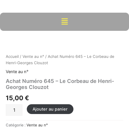
Aller
au
contenu
Menu
quantité
de
Achat
Numéro
645
Accueil
/
Vente au n°
/ Achat Numéro 645 – Le Corbeau de
-
Henri-Georges Clouzot
Le
Vente au n°
Corbeau
de
Achat Numéro 645 – Le Corbeau de Henri-
Henri-
Georges Clouzot
Georges
15,00
€
Clouzot
Ajouter au panier
Catégorie :
Vente au n°