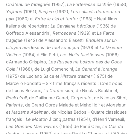
Château de l’araignée
(1957),
La Forteresse cachée
(1958),
Yojimbo
(1961),
Sanjuro
(1962),
Les salauds dorment en
paix
(1960) et
Entre le ciel et l’enfer
(1963) – Neuf films
italiens de répertoire :
La Cavalerie héroïque
(1936) de
Goffredo Alessandrini,
Retroscena
(1939) et
La Farce
tragique
(1942) de Alessandro Blasetti,
Enquête sur un
citoyen au-dessus de tout soupçon
(1970) et
La Dixième
Victime
(1964) d’Elio Petri,
Les Nuits facétieuses
(1966)
d’Armando Crispino,
Les Russes ne boiront pas de Coca
Cola !
(1968), de Luigi Comencini,
Le Canard à l’orange
(1975) de Luciano Salce et
Histoire d’aimer
(1975) de
Marcello Fondato – Six films français récents :
Chez nous
,
de Lucas Belvaux,
La Confession
, de Nicolas Boukhrief,
Rock’n’roll
, de Guillaume Canet,
Corporate
, de Nicolas Sihol,
Patients
, de Grand Corps Malade et Mehdi Idir et
Monsieur
et Madame Adelman
, de Nicolas Bedos – Quatre classiques
français :
Le Mouton à cinq pattes
(1954), d’Henri Verneuil,
Les Grandes Manœuvres
(1955) de René Clair,
Le Cas du
docteur Laurent
(1957) de Jean-Paul Le Chanois et
L’Affaire