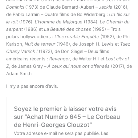
Dominici
(1973) de Claude Bernard-Aubert –
Jackie
(2016),
de Pablo Larraín – Quatre films de Bo Widerberg :
Un flic sur
le toit
(1976),
L’Homme de Majorque
(1984),
Le Chemin du
serpent
(1986) et
La Beauté des choses
(1995) – Trois
polars hollywoodiens :
L’Inexorable Enquête
(1952), de Phil
Karlson,
Nuit de terreur
(1946), de Joseph H. Lewis et
Tuez
Charly Varrick !
(1973), de Don Siegel – Deux films
américains récents :
Revenger
, de Walter Hill et
Lost city of
Z
, de James Gray –
À ceux qui nous ont offensés
(2017), de
Adam Smith
Il n’y a pas encore d’avis.
Soyez le premier à laisser votre avis
sur “Achat Numéro 645 – Le Corbeau
de Henri-Georges Clouzot”
Votre adresse e-mail ne sera pas publiée.
Les