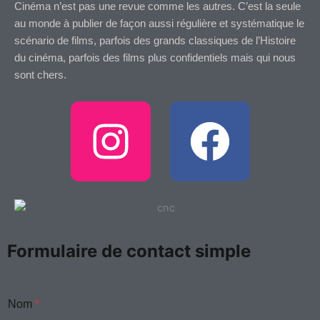
Cinéma n’est pas une revue comme les autres. C’est la seule
au monde à publier de façon aussi régulière et systématique le
scénario de films, parfois des grands classiques de l’Histoire
du cinéma, parfois des films plus confidentiels mais qui nous
sont chers.
I
F
n
a
s
c
t
e
Formulaire de contact simple
a
b
Nom
*