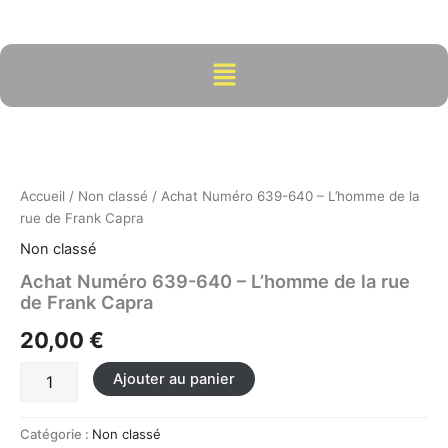
Aller
au
contenu
Menu
quantité
de
Achat
Numéro
639-
Accueil
/
Non classé
/ Achat Numéro 639-640 – L’homme de la
640
rue de Frank Capra
-
Non classé
L'homme
de
Achat Numéro 639-640 – L’homme de la rue
la
de Frank Capra
rue
20,00
€
de
Frank
Capra
Ajouter au panier
Catégorie :
Non classé