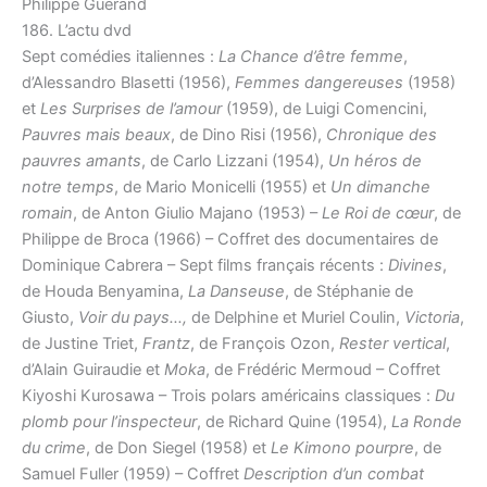
Philippe Guerand
186. L’actu dvd
Sept comédies italiennes :
La Chance d’être femme
,
d’Alessandro Blasetti (1956),
Femmes dangereuses
(1958)
et
Les Surprises de l’amour
(1959), de Luigi Comencini,
Pauvres mais beaux
, de Dino Risi (1956),
Chronique des
pauvres amants
, de Carlo Lizzani (1954),
Un héros de
notre temps
, de Mario Monicelli (1955) et
Un dimanche
romain
, de Anton Giulio Majano (1953) –
Le Roi de cœur
, de
Philippe de Broca (1966) – Coffret des documentaires de
Dominique Cabrera – Sept films français récents :
Divines
,
de Houda Benyamina,
La Danseuse
, de Stéphanie de
Giusto,
Voir du pays…,
de Delphine et Muriel Coulin,
Victoria
,
de Justine Triet,
Frantz
, de François Ozon,
Rester vertical
,
d’Alain Guiraudie et
Moka
, de Frédéric Mermoud – Coffret
Kiyoshi Kurosawa – Trois polars américains classiques :
Du
plomb pour l’inspecteur
, de Richard Quine (1954),
La Ronde
du crime
, de Don Siegel (1958) et
Le Kimono pourpre
, de
Samuel Fuller (1959) – Coffret
Description d’un combat