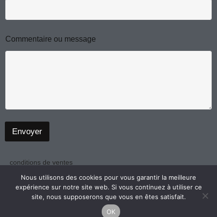
m
m
e
n
t
Commentaire ou message
a
i
r
e
o
u
E
-
m
a
Envoyer
i
l
conditions de ventes
politique de confidentialité
Nous utilisons des cookies pour vous garantir la meilleure
expérience sur notre site web. Si vous continuez à utiliser ce
mentions légales
site, nous supposerons que vous en êtes satisfait.
OK