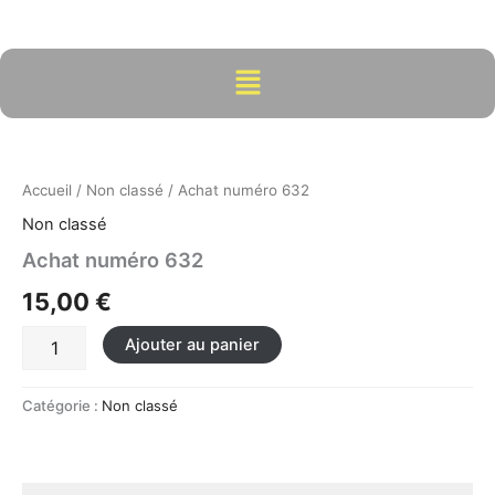
Aller
au
contenu
Menu
quantité
de
Achat
Accueil
/
Non classé
/ Achat numéro 632
numéro
632
Non classé
Achat numéro 632
15,00
€
Ajouter au panier
Catégorie :
Non classé