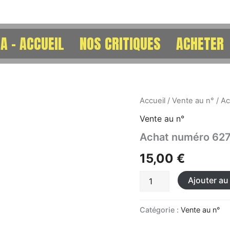
A – ACCUEIL
NOS CRITIQUES
ACHETER
quantité
Accueil
/
Vente au n°
/ A
de
Vente au n°
Achat
numéro
Achat numéro 62
627
15,00
€
Ajouter au
Catégorie :
Vente au n°