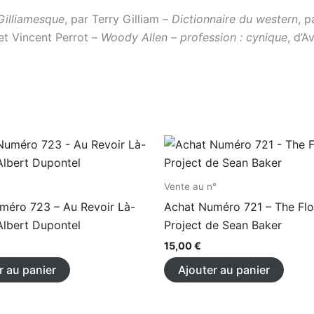
Gilliamesque
, par Terry Gilliam –
Dictionnaire du western
, 
et Vincent Perrot –
Woody Allen – profession : cynique
, d’
Vente au n°
méro 723 – Au Revoir Là-
Achat Numéro 721 – The Flo
Albert Dupontel
Project de Sean Baker
15,00
€
r au panier
Ajouter au panier