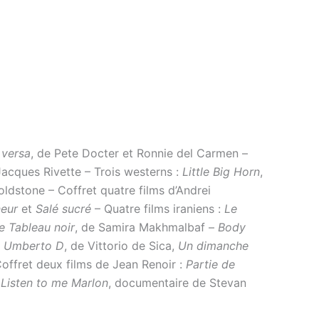
 versa
, de Pete Docter et Ronnie del Carmen –
Jacques Rivette – Trois westerns :
Little Big Horn
,
ldstone – Coffret quatre films d’Andrei
eur
et
Salé sucré
– Quatre films iraniens :
Le
e Tableau noir
, de Samira Makhmalbaf –
Body
,
Umberto D
, de Vittorio de Sica,
Un dimanche
Coffret deux films de Jean Renoir :
Partie de
–
Listen to me Marlon
, documentaire de Stevan