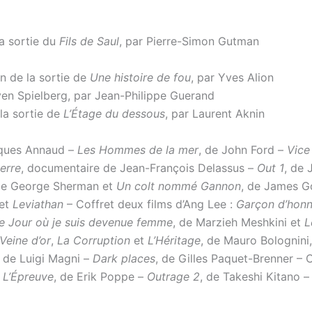
la sortie du
Fils de Saul
, par Pierre-Simon Gutman
n de la sortie de
Une histoire de fou
, par Yves Alion
ven Spielberg, par Jean-Philippe Guerand
la sortie de
L’Étage du dessous
, par Laurent Aknin
cques Annaud –
Les Hommes de la mer
, de John Ford –
Vice
erre
, documentaire de Jean-François Delassus –
Out 1
, de 
de George Sherman et
Un colt nommé Gannon
, de James Go
et
Leviathan
– Coffret deux films d’Ang Lee :
Garçon d’honn
e Jour où je suis devenue femme
, de Marzieh Meshkini et
L
Veine d’or
,
La Corruption
et
L’Héritage
, de Mauro Bolognini
, de Luigi Magni –
Dark places
, de Gilles Paquet-Brenner – 
–
L’Épreuve
, de Erik Poppe –
Outrage 2
, de Takeshi Kitano 