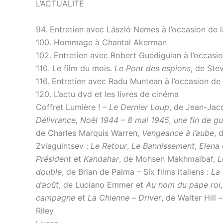
L’ACTUALITÉ
94. Entretien avec László Nemes à l’occasion de 
100. Hommage à Chantal Akerman
102. Entretien avec Robert Guédiguian à l’occasio
110. Le film du mois.
Le Pont des espions
, de Ste
116. Entretien avec Radu Muntean à l’occasion de 
120. L’actu dvd et les livres de cinéma
Coffret Lumière ! –
Le Dernier Loup
, de Jean-Ja
Délivrance, Noël 1944 – 8 mai 1945, une fin de gu
de Charles Marquis Warren,
Vengeance à l’aube
, 
Zviaguintsev :
Le Retour
,
Le Bannissement
,
Elena
Président
et
Kandahar
, de Mohsen Makhmalbaf,
L
double
, de Brian de Palma – Six films italiens :
La 
d’août
, de Luciano Emmer et
Au nom du pape roi
campagne
et
La Chienne
–
Driver
, de Walter Hill 
Riley