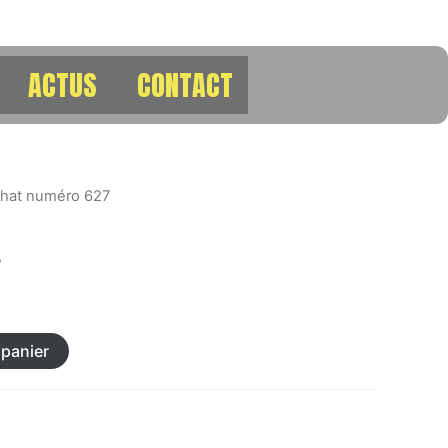
ACTUS
CONTACT
chat numéro 627
7
 panier