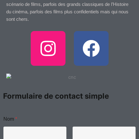
scénario de films, parfois des grands classiques de l’Histoire
du cinéma, parfois des films plus confidentiels mais qui nous
sont chers.
I
F
n
a
s
c
t
e
Formulaire de contact simple
a
b
o
g
o
Nom
*
u
E
-
m