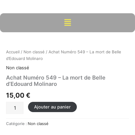
Aller
au
contenu
Menu
quantité
de
Achat
Accueil
/
Non classé
/ Achat Numéro 549 – La mort de Belle
Numéro
d’Edouard Molinaro
549
-
Non classé
La
Achat Numéro 549 – La mort de Belle
mort
d’Edouard Molinaro
de
Belle
15,00
€
d'Edouard
Molinaro
Ajouter au panier
Catégorie :
Non classé