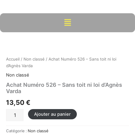
Aller
au
contenu
Menu
quantité
de
Achat
Numéro
526
Accueil
/
Non classé
/ Achat Numéro 526 – Sans toit ni loi
-
d’Agnès Varda
Sans
Non classé
toit
ni
Achat Numéro 526 – Sans toit ni loi d’Agnès
loi
Varda
d'Agnès
13,50
€
Varda
Ajouter au panier
Catégorie :
Non classé