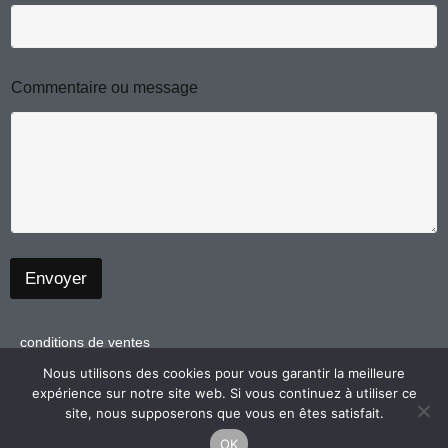
t
m
a
i
r
e
Commentaire ou message
o
u
Envoyer
conditions de ventes
politique de confidentialité
Nous utilisons des cookies pour vous garantir la meilleure
expérience sur notre site web. Si vous continuez à utiliser ce
mentions légales
site, nous supposerons que vous en êtes satisfait.
OK