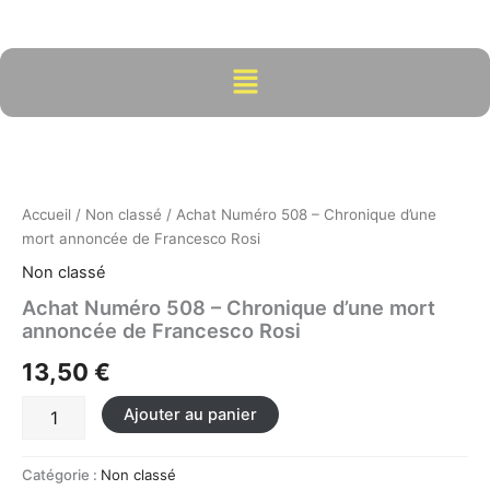
Aller
au
contenu
Menu
quantité
de
Achat
Numéro
508
Accueil
/
Non classé
/ Achat Numéro 508 – Chronique d’une
-
mort annoncée de Francesco Rosi
Chronique
Non classé
d'une
mort
Achat Numéro 508 – Chronique d’une mort
annoncée
annoncée de Francesco Rosi
de
13,50
€
Francesco
Rosi
Ajouter au panier
Catégorie :
Non classé