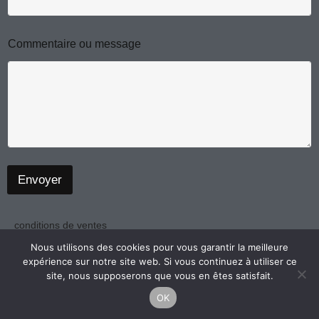
m
E
Commentaire ou message
-
m
a
i
l
m
e
s
s
a
Envoyer
g
e
N
o
conditions de ventes
m
politique de confidentialité
Nous utilisons des cookies pour vous garantir la meilleure
expérience sur notre site web. Si vous continuez à utiliser ce
mentions légales
site, nous supposerons que vous en êtes satisfait.
OK