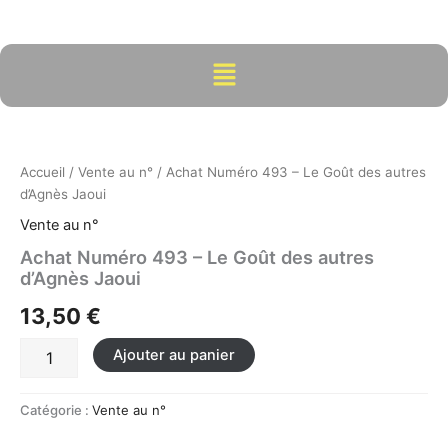
Aller
au
contenu
Menu
quantité
de
Achat
Accueil
/
Vente au n°
/ Achat Numéro 493 – Le Goût des autres
Numéro
d’Agnès Jaoui
493
-
Vente au n°
Le
Achat Numéro 493 – Le Goût des autres
Goût
d’Agnès Jaoui
des
autres
13,50
€
d'Agnès
Jaoui
Ajouter au panier
Catégorie :
Vente au n°