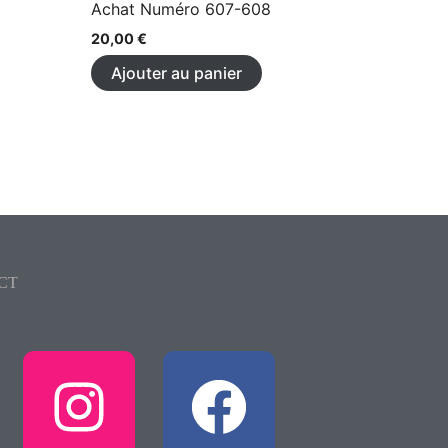
Achat Numéro 607-608
20,00
€
Ajouter au panier
CT
I
F
n
a