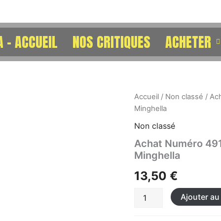
 – ACCUEIL
NOS CRITIQUES
ACHETER
quantité
Accueil
/
Non classé
/ Ac
de
Minghella
Achat
Numéro
Non classé
491
Achat Numéro 491 
-
Minghella
Le
talentueux
13,50
€
Mr.
Ripley
de
Ajouter au
Anthony
Minghella