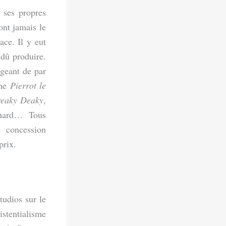
 ses propres
ont jamais le
ace. Il y eut
dû produire.
geant de par
mme
Pierrot le
reaky Deaky
,
nard… Tous
 concession
prix.
tudios sur le
istentialisme