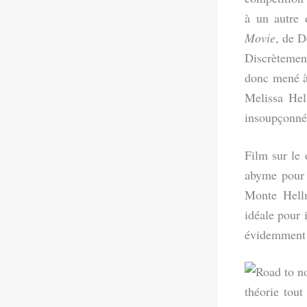
à un autre 
Movie
, de 
Discrètemen
donc mené à
Melissa Hel
insoupçonné
Film sur le 
abyme pour r
Monte Hellm
idéale pour 
évidemment t
théorie tou