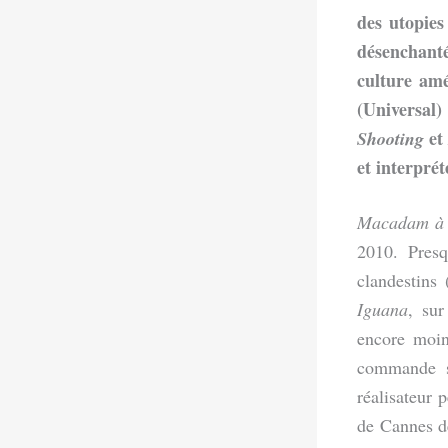
des utopie
désenchant
culture amé
(Universal)
e
Shooting
et interpré
Macadam à 
2010. Presq
clandestins
Iguana
, su
encore moi
commande s
réalisateur 
de Cannes d