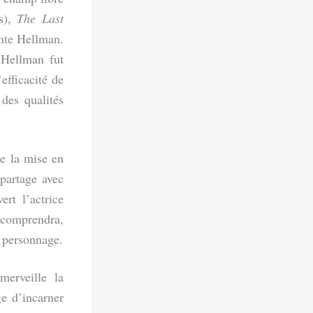
us),
The Last
nte Hellman.
’Hellman fut
fficacité de
des qualités
e la mise en
 partage avec
rt l’actrice
l comprendra,
 personnage.
merveille la
e d’incarner