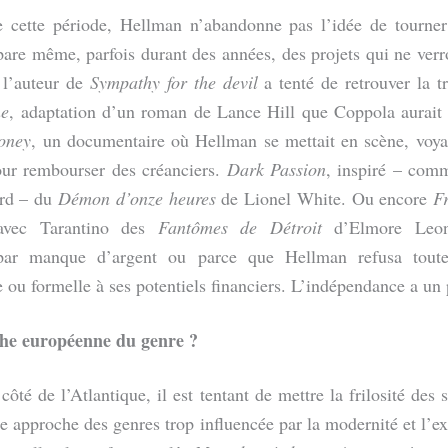
e cette période, Hellman n’abandonne pas l’idée de tourner
épare même, parfois durant des années, des projets qui ne verr
 l’auteur de
Sympathy for the devil
a tenté de retrouver la tr
ne
, adaptation d’un roman de Lance Hill que Coppola aurait 
oney
, un documentaire où Hellman se mettait en scène, voya
ur rembourser des créanciers.
Dark Passion
, inspiré – co
rd – du
Démon d’onze heures
de Lionel White. Ou encore
F
 avec Tarantino des
Fantômes de Détroit
d’Elmore Leo
 par manque d’argent ou parce que Hellman refusa toute
e ou formelle à ses potentiels financiers. L’indépendance a un 
he européenne du genre ?
côté de l’Atlantique, il est tentant de mettre la frilosité des s
 approche des genres trop influencée par la modernité et l’ex