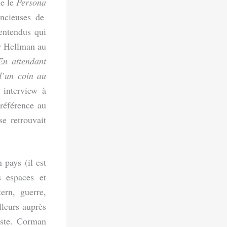
e le
Persona
ncieuses de
entendus qui
ar Hellman au
En attendant
d’un coin au
interview à
 référence au
e retrouvait
 pays (il est
 espaces et
ern, guerre,
leurs auprès
aste. Corman