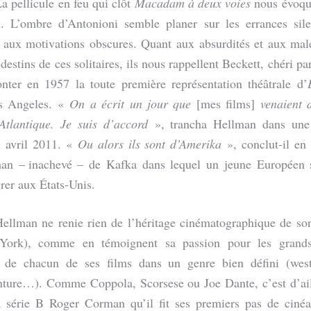
a pellicule en feu qui clôt
Macadam à deux voies
nous évoqu
 L’ombre d’Antonioni semble planer sur les errances sile
 aux motivations obscures. Quant aux absurdités et aux mal
 destins de ces solitaires, ils nous rappellent Beckett, chéri p
nter en 1957 la toute première représentation théâtrale d’
 Angeles. «
On a écrit un jour que
[mes films]
venaient 
’Atlantique. Je suis d’accord
», trancha Hellman dans une 
 avril 2011. «
Ou alors ils sont d’Amerika
», conclut-il en
an – inachevé – de Kafka dans lequel un jeune Européen s
rer aux États-Unis.
Hellman ne renie rien de l’héritage cinématographique de son
ork), comme en témoignent sa passion pour les grands
on de chacun de ses films dans un genre bien défini (west
enture…). Comme Coppola, Scorsese ou Joe Dante, c’est d’ail
a série B Roger Corman qu’il fit ses premiers pas de ciné