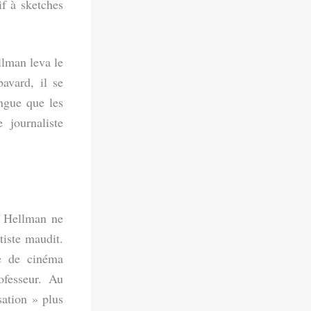
if à sketches
lman leva le
avard, il se
ongue que les
 journaliste
, Hellman ne
tiste maudit.
le de cinéma
fesseur. Au
sation » plus