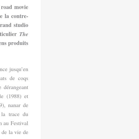
 road movie
 la contre-
grand studio
ticulier
The
ens produits
ance jusqu’en
ats de coqs
e dérangeant
le (1988) et
), nanar de
la trace du
n au Festival
 de la vie de