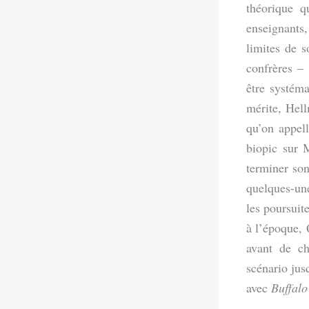
théorique q
enseignants
limites de 
confrères – 
être systéma
mérite, Hell
qu’on appel
biopic sur
terminer so
quelques-un
les poursuit
à l’époque, 
avant de ch
scénario jus
avec
Buffalo