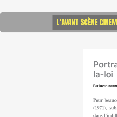
Aller
au
contenu
L’AVANT SCÈNE CINEM
Portr
la-loi
Par
lavantsce
Pour beauco
(1971), sub
dans l’indi