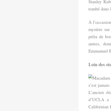
Stanley Kub
tombé dans l
À l’occasion
mystère sur
prêta de bon
autres, don
Emmanuel B
Loin des st
s’est jamais
L’ancien ét
d’UCLA a a
Californian 