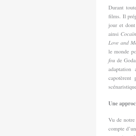
Durant tout
films. Il pr
jour et dont
ainsi
Cocaï
Love and M
le monde po
fou
de Goda
adaptation
capotèrent
scénaristiqu
Une approc
Vu de notre 
compte d’une