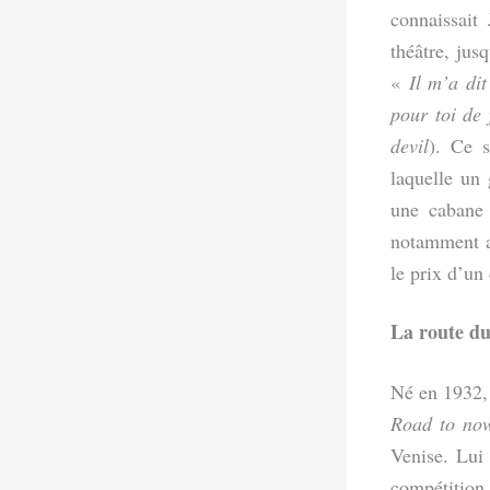
connaissait
théâtre, jus
«
Il m’a dit
pour toi de 
devil
). Ce 
laquelle un 
une cabane 
notamment 
le prix d’un
La route du
Né en 1932, 
Road to no
Venise. Lui
compétition 