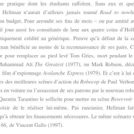
ue pratique dont les étudiants raffolent. Sans eux et que
, Hellman n’aurait d’ailleurs jamais tourné
Road to nowh
son budget. Pour arrondir ses fins de mois – ou par amitié a
il joue aussi les consultants de luxe aux quatre coins d’Ho
tiquement crédité au générique. Preuve qu’à défaut de la cé
man bénéficie au moins de la reconnaissance de ses pairs. C’
le pour remplacer au pied levé Tom Gries, mort pendant le
 Muhammad Ali
The Greatest
(1977), ou Mark Robson, décé
n film d’espionnage
Avalanche Express
(1979). Et c’est à lui 
es des meilleures scènes d’action du
Robocop
de Paul Verhoe
es en voiture ou l’assassinat de ses patrons par le nouveau r
Quentin Tarantino le sollicite pour mettre en scène
Reservoir
oisir de le réaliser lui-même. Pas rancunier, Hellman fait
qu’à obtenir les financements nécessaires. Le même scénario 
 66
, de Vincent Gallo (1997).