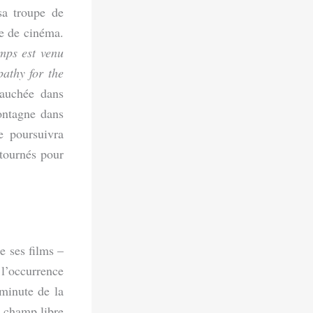
sa troupe de
le de cinéma.
mps est venu
athy for the
fauchée dans
montagne dans
e poursuivra
 tournés pour
e ses films –
 l’occurrence
 minute de la
e champ libre