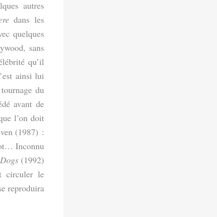
lques autres
ere
dans les
vec quelques
llywood, sans
lébrité qu’il
est ainsi lui
 tournage du
dé avant de
que l’on doit
ven (1987) :
obot… Inconnu
 Dogs
(1992)
 circuler le
se reproduira