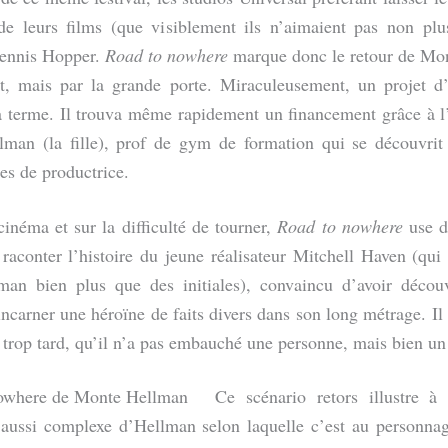
de leurs films (que visiblement ils n’aimaient pas non pl
Dennis Hopper.
Road to nowhere
marque donc le retour de Mo
t, mais par la grande porte. Miraculeusement, un projet d
 terme. Il trouva même rapidement un financement grâce à l’e
lman (la fille), prof de gym de formation qui se découvrit 
es de productrice.
cinéma et sur la difficulté de tourner,
Road to nowhere
use d
aconter l’histoire du jeune réalisateur Mitchell Haven (qui
an bien plus que des initiales), convaincu d’avoir découve
incarner une héroïne de faits divers dans son long métrage. I
rop tard, qu’il n’a pas embauché une personne, mais bien un
Ce scénario retors illustre à 
t aussi complexe d’Hellman selon laquelle c’est au personnag