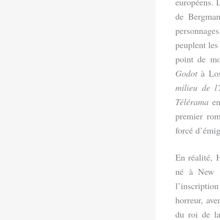
européens. L
de Bergman.
personnages
peuplent les
point de mo
Godot
à Los
milieu de l
Télérama
en
premier rom
forcé d’émig
En réalité, 
né à New Y
l’inscripti
horreur, av
du roi de l