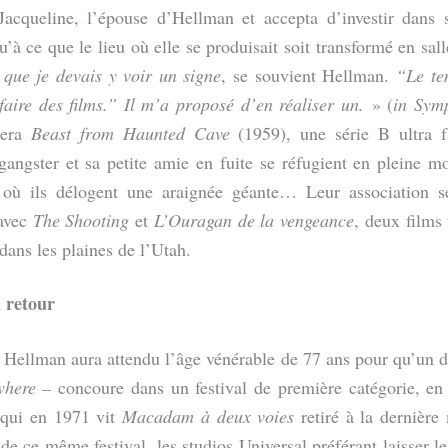
 Jacqueline, l’épouse d’Hellman et accepta d’investir dans 
qu’à ce que le lieu où elle se produisait soit transformé en sal
 que je devais y voir un signe
, se souvient Hellman.
“Le te
faire des films.” Il m’a proposé d’en réaliser un.
» (
in Symp
sera
Beast from Haunted Cave
(1959), une série B ultra 
gangster et sa petite amie en fuite se réfugient en pleine 
où ils délogent une araignée géante… Leur association s
avec
The Shooting
et
L’Ouragan de la vengeance
, deux films
 dans les plaines de l’Utah.
 retour
Hellman aura attendu l’âge vénérable de 77 ans pour qu’un d
where –
concoure dans un festival de première catégorie, en
 qui en 1971 vit
Macadam à deux voies
retiré à la dernière
de ce même festival, les studios Universal préférant laisser l