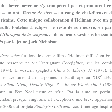
s du flower power ne s’y trompèrent pas et promurent ce
é – un anti
– au rang de chef-d’œuvre de
Fureur de vivre
ricaine. Cette unique collaboration d’Hellman avec un 
 suffit toutefois à éclipser le reste de son œuvre, en par
t
, deux beaux westerns bressoni
L’Ouragan de la vengeance
tés par le jeune Jack Nicholson.
deux voies
fut donc le dernier film d’Hellman diffusé en Fr
ue personne ne vit l’intriguant
Cockfighter
, sur les comb
 (1974), le western spaghetti
China 9, Liberty 37
(1978), l
e
r les aventures d’un harponneur misanthrope au XIX
sièc
ns
Silent Night, Deadly Night 3 : Better Watch Out !
(1989
ur un Père Noël tueur en série. Par la suite on perdit 
pendant presque vingt ans, à l’exception d’une brève apparitio
e 2006 qui projeta
Stanley’s Girlfriend
, court-métrage inspiré