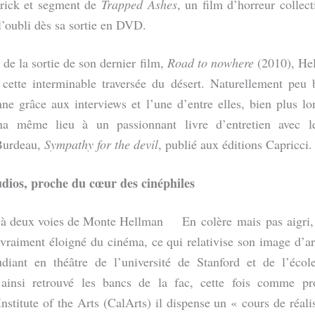
rick et segment de
Trapped Ashes
, un film d’horreur collect
’oubli dès sa sortie en DVD.
 de la sortie de son dernier film,
Road to nowhere
(2010), Hel
 cette interminable traversée du désert. Naturellement peu b
ne grâce aux interviews et l’une d’entre elles, bien plus l
na même lieu à un passionnant livre d’entretien avec le
urdeau,
Sympathy for the devil
, publié aux éditions Capricci.
udios, proche du cœur des cinéphiles
En colère mais pas aigri
 vraiment éloigné du cinéma, ce qui relativise son image d’ar
udiant en théâtre de l’université de Stanford et de l’éco
insi retrouvé les bancs de la fac, cette fois comme pro
Institute of the Arts (CalArts) il dispense un « cours de réali