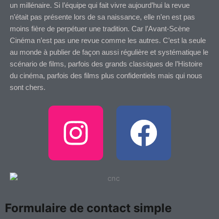
un millénaire. Si l’équipe qui fait vivre aujourd’hui la revue
n’était pas présente lors de sa naissance, elle n’en est pas
moins fière de perpétuer une tradition. Car l’Avant-Scène
Cinéma n’est pas une revue comme les autres. C’est la seule
au monde à publier de façon aussi régulière et systématique le
scénario de films, parfois des grands classiques de l’Histoire
du cinéma, parfois des films plus confidentiels mais qui nous
sont chers.
I
F
n
a
s
c
t
e
Formulaire de contact simple