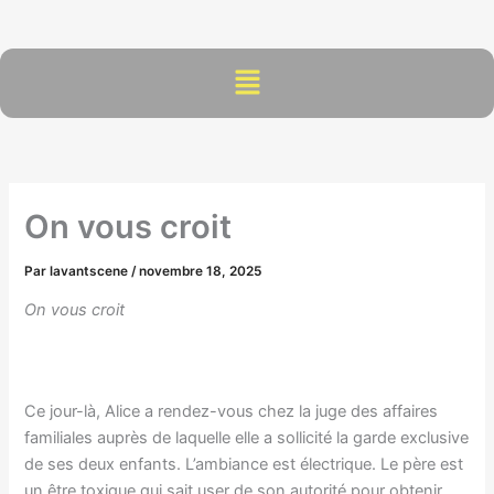
Aller
au
contenu
Menu
On vous croit
Par
lavantscene
/
novembre 18, 2025
On vous croit
Ce jour-là, Alice a rendez-vous chez la juge des affaires
familiales auprès de laquelle elle a sollicité la garde exclusive
de ses deux enfants. L’ambiance est électrique. Le père est
un être toxique qui sait user de son autorité pour obtenir