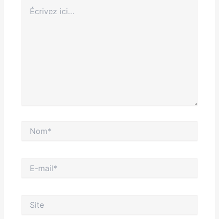
Écrivez
ici…
Nom*
E-
mail*
Site