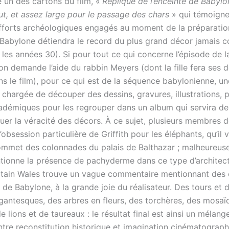
 un des cartons du film, «
Réplique de l’enceinte de Babylo
ut, et assez large pour le passage des chars
» qui témoigne
efforts archéologiques engagés au moment de la préparatio
 Babylone détiendra le record du plus grand décor jamais c
les années 30). Si pour tout ce qui concerne l’épisode de l
 on demande l’aide du rabbin Meyers (dont la fille fera ses 
ns le film), pour ce qui est de la séquence babylonienne, u
t chargée de découper des dessins, gravures, illustrations, 
cadémiques pour les regrouper dans un album qui servira de
uer la véracité des décors. À ce sujet, plusieurs membres d
’obsession particulière de Griffith pour les éléphants, qu’il v
ommet des colonnades du palais de Balthazar ; malheureu
ntionne la présence de pachyderme dans ce type d’architect
rtain Wales trouve un vague commentaire mentionnant des 
 de Babylone, à la grande joie du réalisateur. Des tours et 
gantesques, des arbres en fleurs, des torchères, des mosaï
e lions et de taureaux : le résultat final est ainsi un mélang
ntre reconstitution historique et imagination cinématograph