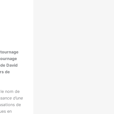
e tournage
 tournage
de David
urs de
t le nom de
ssance d’une
cusations de
ques en