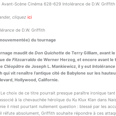
nder, cliquez
ici
olérance
de D.W. Griffith
 (mouvementée) du tournage
urnage maudit de
Don Quichotte
de Terry Gilliam, avant l
que de
Fitzcarraldo
de Werner Herzog, et encore avant le
de
Cléopâtre
de Joseph L. Mankiewicz, il y eut
Intolérance
h qui vit renaître l’antique cité de Babylone sur les haute
evard, Hollywood, Californie.
. Le choix de ce titre pourrait presque paraître ironique tan
t associé à la chevauchée héroïque du Ku Klux Klan dans
Nai
onie il n’est pourtant nullement question : blessé par les ac
il réfute absolument, Griffith souhaite répondre à ces atta