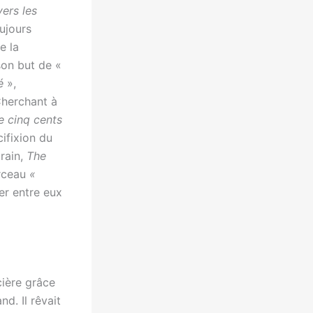
ers les
ujours
e la
 son but de «
é
»,
 Cherchant à
e cinq cents
cifixion du
rain,
The
erceau
«
ier entre eux
cière grâce
d. Il rêvait