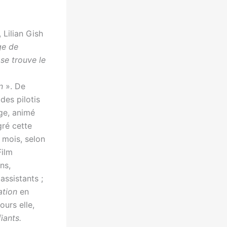
 Lilian Gish
age de
 se trouve le
n
». De
des pilotis
ge, animé
gré cette
 mois, selon
Film
ns,
assistants ;
ation
en
ours elle,
iants.