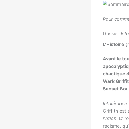
Pour comma
Dossier
Int
L’Histoire
Avant le to
apocalypti
chaotique 
Wark Griffit
Sunset Boul
Intolérance
Griffith es
nation
. D’ir
racisme, qu’