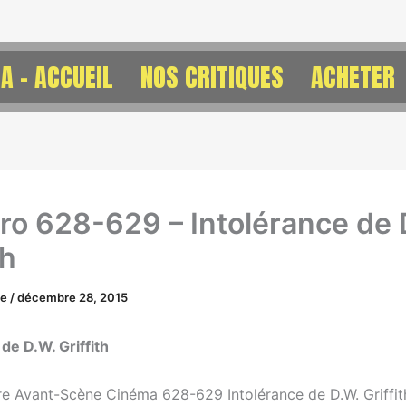
A – ACCUEIL
NOS CRITIQUES
ACHETER
o 628-629 – Intolérance de 
th
ne
/
décembre 28, 2015
e
de D.W. Griffith