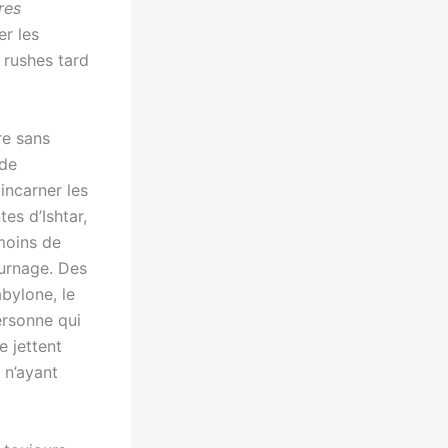
res
er les
s rushes tard
re sans
ode
incarner les
es d’Ishtar,
moins de
ournage. Des
abylone, le
ersonne qui
e jettent
 n’ayant