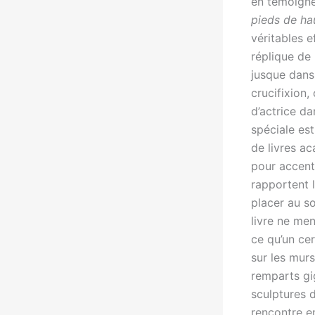
en témoigne
pieds de ha
véritables 
réplique de
jusque dans 
crucifixion,
d’actrice da
spéciale es
de livres a
pour accent
rapportent l
placer au s
livre ne me
ce qu’un ce
sur les murs
remparts gi
sculptures d
rencontre e