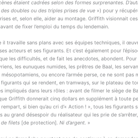
cènes étaient cadrées selon des formes surprenantes. D’aut
 des doubles ou des triples prises de vue
») pour y récupér
rises et, selon elle, aider au montage. Griffith visionnait ce
 avant de fixer l’emploi du temps du lendemain.
il travaille sans plans avec ses équipes techniques, il œuv
ses acteurs et ses figurants. Et c’est également pour l’épis
ue les difficultés, et de fait les anecdotes, abondent. Pour 
riens, les eunuques numides, les prêtres de Baal, les servant
s mésopotamiens, ou encore l’armée perse, ce ne sont pas 
 figurants qui se rendent, en tramways, sur le plateau de t
ès impliqués dans leurs rôles : avant de filmer le siège de B
que Griffith donnerait cinq dollars en supplément à toute p
 rempart, si bien qu’au cri d’« Action ! », tous les figurants s
 au grand désespoir du réalisateur qui les prie de s’arrêter,
de filets
[de protection]
. Ni d’argent.
»