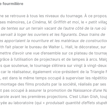
 fourmilière
me se retrouve à tous les niveaux du tournage. À ce propos,
 ses mémoires,
Le Cinéma, M. Griffith et moi
, le «
petit vill
de tentes sur un terrain vacant de l’autre côté de la rue où
servait à loger les ouvriers et les figurants. Deux trains de
s apportaient la nourriture et les matériaux de constructio
th fait placer le bureau de Walter L. Hall, le décorateur, sur 
rmettre d’avoir une vue d’ensemble sur ce plateau de tourna
 grâce à l’utilisation de projecteurs et de lampes à arcs. Mal
 que soutenue, le tournage s’étirera sur vingt à vingt-deux
 car le réalisateur, également vice-président de la Triangle 
, est dans le même temps occupé à superviser les répétitio
montage des films produits par la société, réalisés par ses 
est pas occupé à assurer la promotion de
Naissance d’une N
arole avant les premières projections. C’est Lilian Gish, touj
oyée au laboratoire (qui «
produisait quantité d’effets stupéf