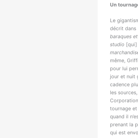
Un tournage
Le gigantis
décrit dans
baraques et 
studio
[qui]
marchandise
même, Griffi
pour lui pe
jour et nuit
cadence plus
les sources,
Corporation
tournage et 
quand il n’
prenant la p
qui est env