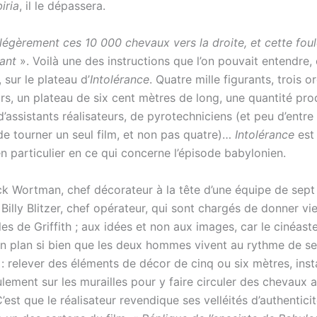
iria
, il le dépassera.
égèrement ces 10 000 chevaux vers la droite, et cette foul
ant
». Voilà une des instructions que l’on pouvait entendre, 
sur le plateau d’
Intolérance
. Quatre mille figurants, trois o
rs, un plateau de six cent mètres de long, une quantité pro
d’assistants réalisateurs, de pyrotechniciens (et peu d’entre
de tourner un seul film, et non pas quatre)…
Intolérance
est
n particulier en ce qui concerne l’épisode babylonien.
k Wortman, chef décorateur à la tête d’une équipe de sept
illy Blitzer, chef opérateur, qui sont chargés de donner vi
 de Griffith ; aux idées et non aux images, car le cinéaste
un plan si bien que les deux hommes vivent au rythme de s
: relever des éléments de décor de cinq ou six mètres, inst
lement sur les murailles pour y faire circuler des chevaux a
C’est que le réalisateur revendique ses velléités d’authentic