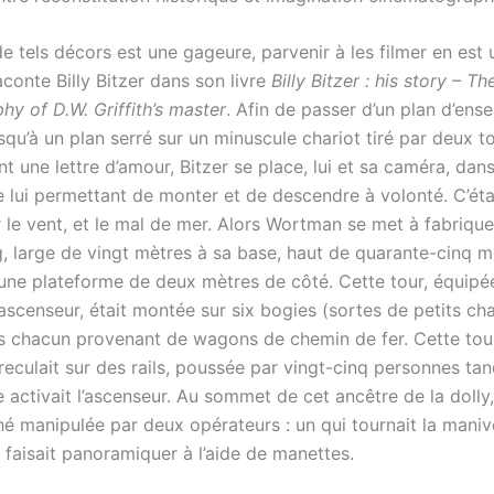
e tels décors est une gageure, parvenir à les filmer en est 
conte Billy Bitzer dans son livre
Billy Bitzer : his story – Th
hy of D.W. Griffith’s master
. Afin de passer d’un plan d’ens
qu’à un plan serré sur un minuscule chariot tiré par deux to
t une lettre d’amour, Bitzer se place, lui et sa caméra, dan
e lui permettant de monter et de descendre à volonté. C’éta
 le vent, et le mal de mer. Alors Wortman se met à fabrique
g, large de vingt mètres à sa base, haut de quarante-cinq m
une plateforme de deux mètres de côté. Cette tour, équipé
ascenseur, était montée sur six bogies (sortes de petits cha
s chacun provenant de wagons de chemin de fer. Cette tour
reculait sur des rails, poussée par vingt-cinq personnes tan
 activait l’ascenseur. Au sommet de cet ancêtre de la dolly
é manipulée par deux opérateurs : un qui tournait la manive
la faisait panoramiquer à l’aide de manettes.