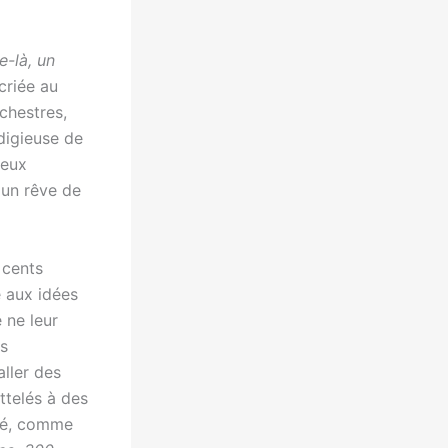
e-là, un
criée au
rchestres,
digieuse de
 eux
 un rêve de
 cents
e aux idées
 ne leur
es
aller des
ttelés à des
ité, comme