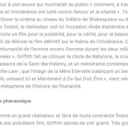
jour à une œuvre qui montrerait au public «
comment, à trav
ne et l’intolérance ont lutté contre l’amour et la charité
». To
 hisser le cinéma au niveau du théâtre de Shakespeare ou d
de Tolstoï, le réalisateur voit ici l’occasion rêvée d’atteindre
moins un film pour la postérité, pour la vérité, pour la beaut
t de délivrer le film définitif sur le thème de l’intolérance.
’inhumanité de l’homme envers l’homme durant les deux mill
nnées
», Griffith fait se côtoyer la chute de Babylone, la cru
massacre de la Saint-Barthélemy, et un mélodrame contempo
 the Law
; que l’image de la Mère Eternelle balançant un b
ité, unissant Ici et Maintenant à Ce Qui Doit Être
», vient rel
étaphore de l’histoire de l’humanité.
e pharaonique
me un grand réalisateur et libre de toute contrainte finan
 son précédent film, Griffith décide de voir grand. Très gran