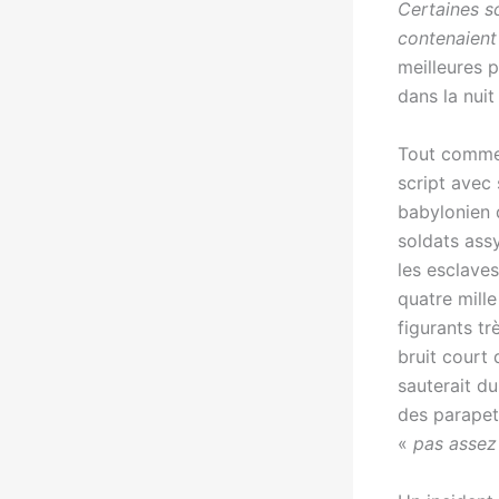
Certaines s
contenaient
meilleures p
dans la nuit
Tout comme 
script avec 
babylonien q
soldats assy
les esclave
quatre mille
figurants tr
bruit court 
sauterait du
des parapets
«
pas assez 