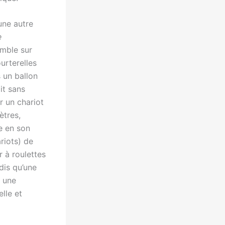
une autre
e
emble sur
urterelles
s un ballon
it sans
r un chariot
ètres,
e en son
riots) de
 à roulettes
dis qu’une
, une
lle et