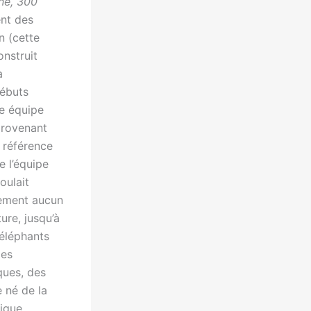
ne, 300
nt des
n (cette
onstruit
a
débuts
ne équipe
provenant
 référence
e l’équipe
oulait
sement aucun
ure, jusqu’à
éléphants
des
ques, des
e né de la
ique.