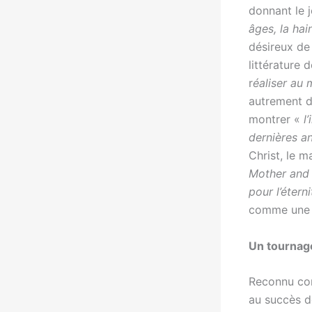
donnant le 
âges, la hai
désireux de
littérature 
r
éaliser au 
autrement di
montrer «
l
dernières a
Christ, le 
Mother and
pour l’étern
comme une m
Un tournag
Reconnu com
au succès de