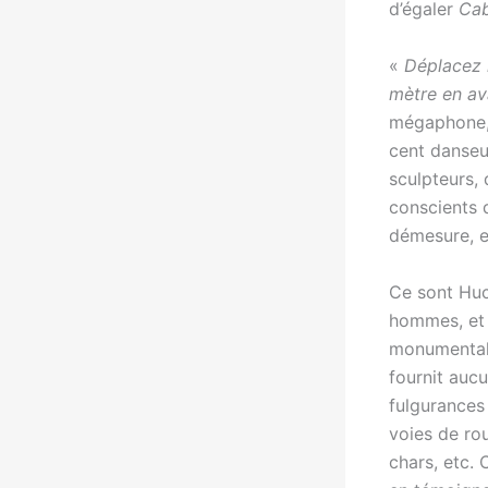
d’égaler
Cab
«
Déplacez l
mètre en av
mégaphone, 
cent danseu
sculpteurs, 
conscients 
démesure, e
Ce sont Huc
hommes, et B
monumentales
fournit auc
fulgurances 
voies de rou
chars, etc. 