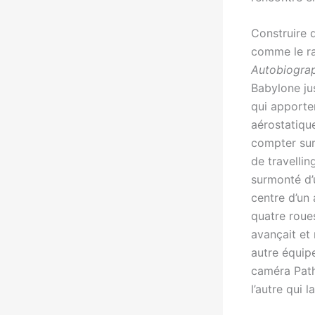
Construire d
comme le ra
Autobiograp
Babylone jus
qui apporten
aérostatiqu
compter sur
de travellin
surmonté d’
centre d’un 
quatre roue
avançait et 
autre équipe
caméra Path
l’autre qui 