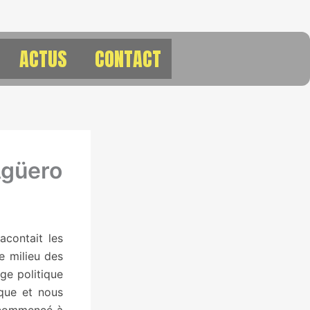
ACTUS
CONTACT
Agüero
racontait les
e milieu des
ge politique
ique et nous