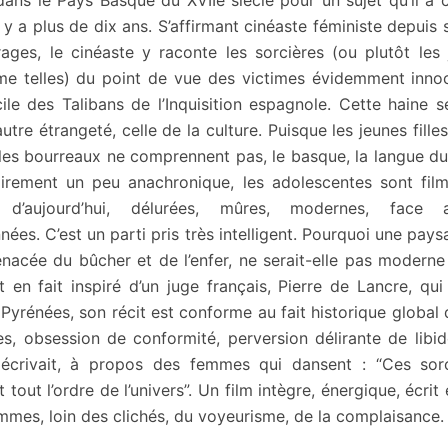
dans le Pays Basque du XVIIè siècle pour un sujet qu’il 
l y a plus de dix ans. S’affirmant cinéaste féministe depuis
ages, le cinéaste y raconte les sorcières (ou plutôt les j
e telles) du point de vue des victimes évidemment inno
ile des Talibans de l’Inquisition espagnole. Cette haine 
autre étrangeté, celle de la culture. Puisque les jeunes fille
les bourreaux ne comprennent pas, le basque, la langue du
tairement un peu anachronique, les adolescentes sont fi
s d’aujourd’hui, délurées, mûres, modernes, face 
ées. C’est un parti pris très intelligent. Pourquoi une pay
nacée du bûcher et de l’enfer, ne serait-elle pas moderne 
t en fait inspiré d’un juge français, Pierre de Lancre, qui
 Pyrénées, son récit est conforme au fait historique global 
es, obsession de conformité, perversion délirante de libi
écrivait, à propos des femmes qui dansent : “Ces sorc
 tout l’ordre de l’univers”. Un film intègre, énergique, écrit
mmes, loin des clichés, du voyeurisme, de la complaisance.