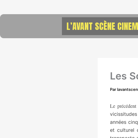
Aller
au
contenu
L’AVANT SCÈNE CINEM
Les S
Par
lavantsce
Le précédent
vicissitude
années cinq
et culturel