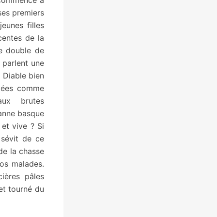
a commencé à
 ses premiers
eunes filles
centes de la
se double de
s parlent une
 Diable bien
lmées comme
aux brutes
sanne basque
et vive ? Si
 sévit de ce
de la chasse
dos malades.
ières pâles
 et tourné du