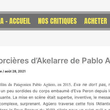
A – ACCUEIL
NOS CRITIQUES
ACHETER
orcières d’Akelarre de Pablo 
ne
/
août 28, 2021
 film du Patagonien Pablo Agüero, en 2015,
Eva ne dort pas
, 
s un peu sordides du corps embaumé d’Eva Peron depuis l
uante. La mise en scène était superbe, inventive, le messa
 complexe, surprenant. Agüero traverse cette fois l’Atlant