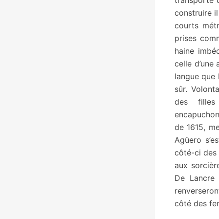
transporte 
construire i
courts métr
prises comm
haine imbéc
celle d’une 
langue que 
sûr. Volon
des fille
encapuchonn
de 1615, me
Agüero s’es
côté-ci des
aux sorcièr
De Lancre 
renverseront
côté des fe