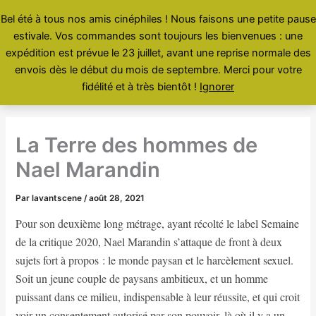
Aller
Bel été à tous nos amis cinéphiles ! Nous faisons une petite pause
au
estivale. Vos commandes sont toujours les bienvenues : une
contenu
Menu
expédition est prévue le 23 juillet, avant une reprise normale des
envois dès le début du mois de septembre. Merci pour votre
fidélité et à très bientôt !
Ignorer
La Terre des hommes de
Nael Marandin
Par
lavantscene
/
août 28, 2021
Pour son deuxième long métrage, ayant récolté le label Semaine
de la critique 2020, Nael Marandin s’attaque de front à deux
sujets fort à propos : le monde paysan et le harcèlement sexuel.
Soit un jeune couple de paysans ambitieux, et un homme
puissant dans ce milieu, indispensable à leur réussite, et qui croit
voir un consentement autorisé par son pouvoir, là où il y a un