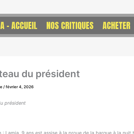
A – ACCUEIL
NOS CRITIQUES
ACHETER
teau du président
ne
/
février 4, 2026
u président
 : Lamia, 9 ans est assise à la proue de la barque à la nui