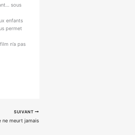
lant… sous
ux enfants
ous permet
film n’a pas
SUIVANT
e ne meurt jamais