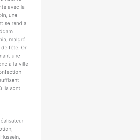
nte avec la
oin, une
nt se rend à
Saddam
amia, malgré
 de fête. Or
inant une
nc à la ville
confection
suffisent
 ils sont
éalisateur
ption,
 Hussein,