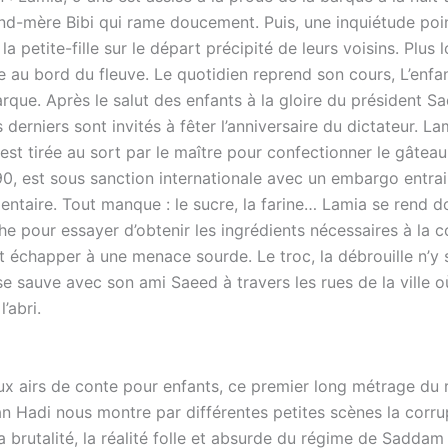
nd-mère Bibi qui rame doucement. Puis, une inquiétude poi
la petite-fille sur le départ précipité de leurs voisins. Plus l
e au bord du fleuve. Le quotidien reprend son cours, L’enfa
arque. Après le salut des enfants à la gloire du président 
 derniers sont invités à fêter l’anniversaire du dictateur. L
 est tirée au sort par le maître pour confectionner le gâteau
990, est sous sanction internationale avec un embargo entra
entaire. Tout manque : le sucre, la farine… Lamia se rend do
he pour essayer d’obtenir les ingrédients nécessaires à la 
t échapper à une menace sourde. Le troc, la débrouille n’y 
e sauve avec son ami Saeed à travers les rues de la ville où
l’abri.
ux airs de conte pour enfants, ce premier long métrage du r
an Hadi nous montre par différentes petites scènes la corru
, la brutalité, la réalité folle et absurde du régime de Saddam