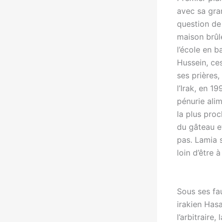
avec sa gra
question de 
maison brûl
l’école en b
Hussein, ces
ses prières,
l’Irak, en 1
pénurie alim
la plus proc
du gâteau e
pas. Lamia s
loin d’être à 
Sous ses fa
irakien Has
l’arbitraire