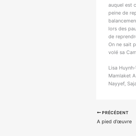
auquel est 
peine de re
balancement
lors des pa
de reprendr
On ne sait p
volé sa Cam
Lisa Huynh
Mamlaket Al
Nayyef, Sa
PRÉCÉDENT
A pied d’œuvre