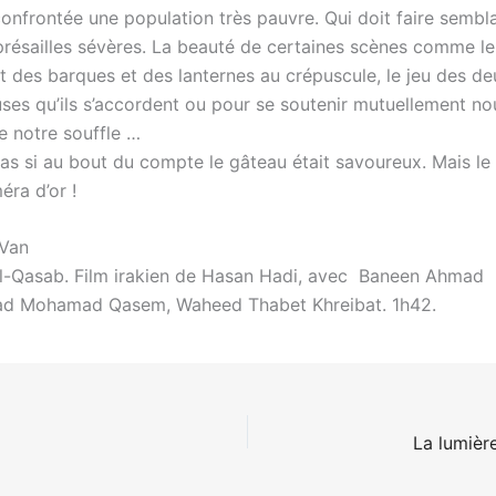
confrontée une population très pauvre. Qui doit faire semb
présailles sévères. La beauté de certaines scènes comme le
 des barques et des lanternes au crépuscule, le jeu des de
uses qu’ils s’accordent ou pour se soutenir mutuellement n
e notre souffle …
as si au bout du compte le gâteau était savoureux. Mais le 
éra d’or !
-Van
-Qasab. Film irakien de Hasan Hadi, avec Baneen Ahmad
jad Mohamad Qasem, Waheed Thabet Khreibat. 1h42.
La lumièr