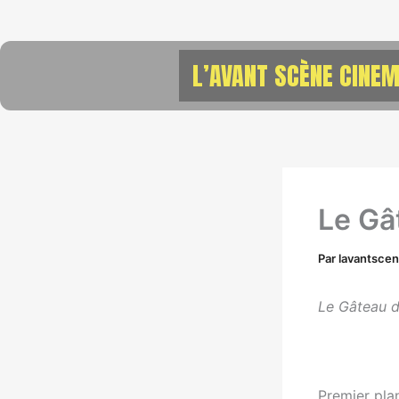
Aller
au
contenu
L’AVANT SCÈNE CINEM
Le Gâ
Par
lavantsce
Le Gâteau d
Premier plan