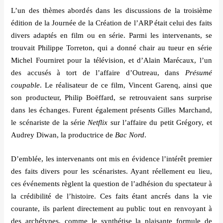
L’
un des th
èmes abord
é
s dans les discussions de la troisiè
me
é
dition de la Journ
é
e de la Cr
é
ation de l
’ARP é
tait celui des faits
divers adapt
é
s en film ou en s
é
rie. Parmi les intervenants, se
trouvait Philippe Torreton, qui a donné chair au tueur en s
é
rie
Michel Fourniret pour la t
élé
vision, et d
’Alain Maré
caux, l
’
un
des accus
és
à tort de l
’
affaire d
’
Outreau, dans
Présum
é
coupable
. Le r
é
alisateur de ce film, Vincent Garenq, ainsi que
son producteur, Philip Bo
ë
ffard, se retrouvaient sans surprise
dans les
é
changes. Furent
é
galement pr
é
sents Gilles Marchand,
le sc
é
nariste de la s
érie
Netflix
sur l
’
affaire du petit Gr
é
gory, et
Audrey Diwan, la productrice de
Bac Nord
.
D’
embl
é
e, les intervenants ont mis en
é
vidence l
’intér
êt premier
des faits divers pour les sc
énaristes. Ayant ré
ellement eu lieu,
ces
évé
nements règlent la question de l
’adhé
sion du spectateur à
la cr
é
dibilit
é de l
’
histoire. Ces faits
é
tant ancr
é
s dans la vie
courante, ils parlent directement au public tout en renvoyant à
des arch
é
types, comme le synth
é
tise la plaisante formule de