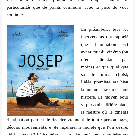
particularit
é
s que de points communs avec la prise de vues
continue.
En pré
ambule, tous les
intervenants ont rappelé
que l
’
animation est
avant tout du cin
éma (on
n’
en attendait pas
moins) et que quel que
soit le format choisi,
l
’idée premi
ère est bien
la même : raconter une
histoire. Le moyen pour
y parvenir diffère dans
la mesure o
ù
le cin
éma
d’
animation permet de d
é
cider vraiment de tout : personnages,
d
é
cors, mouvements, et de fa
ç
onner le monde que l
’
on d
ésire.
“
Si je veux 50 h
é
licopt
ères, je les dessine
”
, remarque Marjane