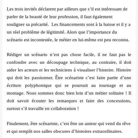
Les trois invit
és dé
clarent par ailleurs que s
’
il est int
é
ressant de
parler de la beauté de leur profession, il faut
é
galement
souligner sa pr
é
carit
é.
Les financements sont à la baisse et il y a
un r
é
el probl
ème de l
égitimité
. Alors que l
’
importance du
sc
é
nario est incontest
é
e, le m
é
tier en lui-même est peu reconnu.
Ré
diger un sc
é
nario n
’
est pas chose facile, il ne faut pas le
confondre avec un d
é
coupage technique, au contraire, il doit
aider les acteurs et les techniciens à visualiser l
’
histoire. Histoire
qui doit les passionner.
Ê
tre sc
énariste c’
est faire partie d
’
une
é
criture polyphonique
qui se poursuit au tournage et au
montage. Nous sommes donc bien loin d
’un mé
tier solitaire
! Il
doit savoir
é
couter les remarques et faire des concessions,
surtout s
’
il travaille en collaboration
!
Finalement, être sc
é
nariste, c
’est
être un auteur qui vend du rêve
et qui remplit nos salles obscures d
’
histoires extraordinaires.