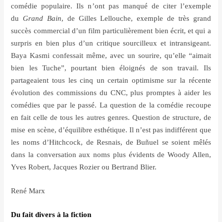
com
é
die populaire. Ils n
’
ont pas manqué de citer l
’
exemple
du
Grand Bain
, de Gilles Lellouche, exemple de trè
s grand
succ
è
s commercial d
’
un film particuli
èrement bien
é
crit, et qui a
surpris en bien plus d
’
un critique sourcilleux et intransigeant.
Baya Kasmi confessait même, avec un sourire, qu
’
elle “aimait
bien les Tuche”, pourtant bien
é
loign
é
s de son travail. Ils
partageaient tous les cinq un certain optimisme sur la r
é
cente
é
volution des commissions du CNC, plus promptes à aider les
com
é
dies que par le pass
é
. La question de la com
é
die recoupe
en fait celle de tous les autres genres. Question de structure, de
mise en scè
ne, d
’é
quilibre esth
é
tique. Il n
’
est pas indiff
é
rent que
les noms d
’
Hitchcock, de Resnais, de Bu
ñ
uel se soient mê
lé
s
dans la conversation aux noms plus
é
vidents de Woody Allen,
Yves Robert, Jacques Rozier ou Bertrand Blier.
Ren
é
Marx
Du fait divers à la fiction