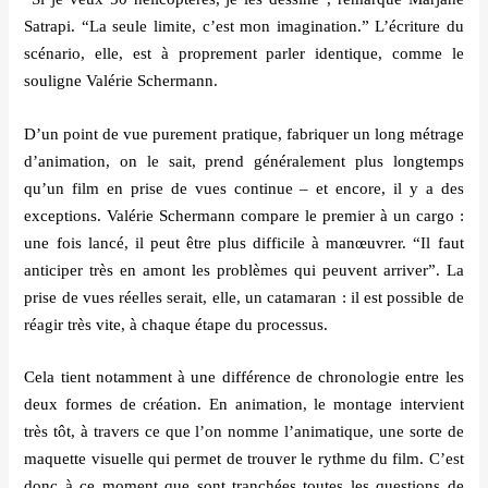
Satrapi.
“
La seule limite, c
’
est mon imagination.
” L
’écriture du
sc
é
nario, elle, est
à proprement parler identique, comme le
souligne Val
é
rie Schermann.
D’
un point de vue purement pratique, fabriquer un long m
é
trage
d
’
animation, on le sait, prend g
éné
ralement plus longtemps
qu
’
un film en prise de vues continue – et encore, il y a des
exceptions. Val
é
rie Schermann compare le premier
à un cargo :
une fois lanc
é
, il peut être plus difficile à
man
œ
uvrer. “
Il faut
anticiper très en amont les problèmes qui peuvent arriver
”
. La
prise de vues r
é
elles serait, elle, un catamaran : il est possible de
r
éagir tr
è
s vite,
à
chaque
é
tape du processus.
Cela tient notamment à une diff
é
rence de chronologie entre les
deux formes de cr
é
ation. En animation, le montage intervient
trè
s tôt,
à travers ce que l
’
on nomme l
’
animatique, une sorte de
maquette visuelle qui permet de trouver le rythme du film. C
’
est
donc à ce moment que sont tranch
é
es toutes les questions de