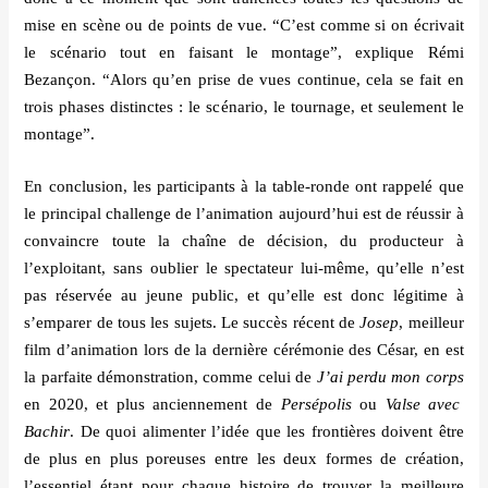
mise en scène ou de points de vue.
“C’
est comme si on
é
crivait
le sc
é
nario tout en faisant le montage
”
, explique R
émi
Bezan
ç
on. “
Alors qu
’
en prise de vues continue, cela se fait en
trois phases distinctes : le sc
é
nario, le tournage, et seulement le
montage
”.
En conclusion, les participants à la table-ronde ont rappelé que
le principal challenge de l
’
animation aujourd
’
hui est de r
éussir
à
convaincre toute la cha
î
ne de d
é
cision, du producteur à
l’
exploitant, sans oublier le spectateur lui-même, qu
’
elle n
’
est
pas r
éservé
e au jeune public, et qu
’
elle est donc l
égitime
à
s’
emparer de tous les sujets. Le succè
s ré
cent de
Josep
, meilleur
film d
’
animation lors de la dernière c
éré
monie des C
é
sar, en est
la parfaite d
é
monstration, comme celui de
J’
ai perdu mon corps
en 2020, et plus anciennement de
Persépolis
ou
Valse avec
Bachir
. De quoi alimenter l
’idé
e que les frontières doivent être
de plus en plus poreuses entre les deux formes de cr
é
ation,
l
’
essentiel
é
tant pour chaque histoire de trouver la meilleure