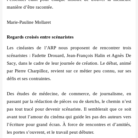
maniè
re d
’être racont
ée.
Marie-Pauline Mollaret
Regards crois
é
s entre sc
é
naristes
Les cin
é
astes de l
’
ARP nous proposent de rencontrer trois
sc
é
naristes
: Fadette Drouard, Jean-Fran
ç
ois Halin et Agnès De
Sacy, dans le cadre de leur journ
é
e de cr
é
ation. Le d
é
bat, anim
é
par Pierre Charpilloz, revient sur ce m
é
tier peu connu, sur ses
d
é
fis et ses contraintes.
Des é
tudes de m
é
decine, de commerce, de journalisme, en
passant par la r
é
daction de pièces ou de sketchs, le chemin n
’
est
pas tout tracé pour devenir sc
é
nariste. Il semblerait que ce soit
avant tout l
’
amour du cin
é
ma qui guide les pas des auteurs vers
l’écriture pour grand
écran.
À force de rencontres et d
’
amiti
é
s,
les portes s
’
ouvrent, et le travail peut d
ébuter.