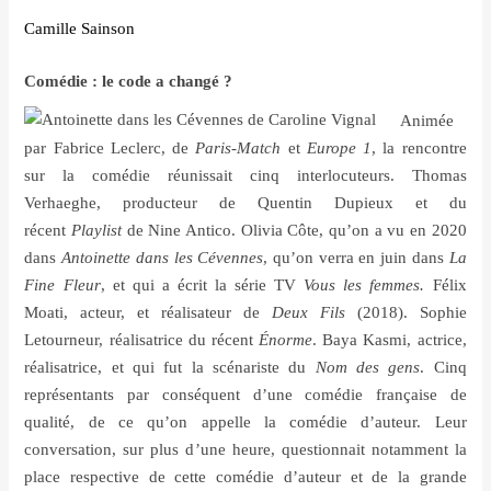
Camille Sainson
Comé
die
: le code a chang
é
?
Animé
e
par Fabrice Leclerc, de
Paris-Match
et
Europe 1
, la rencontre
sur la com
é
die r
é
unissait cinq interlocuteurs. Thomas
Verhaeghe, producteur de Quentin Dupieux et du
r
écent
Playlist
de Nine Antico. Olivia C
ô
te, qu
’
on a vu en 2020
dans
Antoinette dans les C
é
vennes
, qu
’
on verra en juin dans
La
Fine Fleur
, et qui a
é
crit la s
é
rie TV
Vous les femmes.
Fé
lix
Moati, acteur, et r
é
alisateur de
Deux Fils
(2018). Sophie
Letourneur, r
é
alisatrice du r
écent
É
norme
. Baya Kasmi, actrice,
ré
alisatrice, et qui fut la sc
é
nariste du
Nom des gens
. Cinq
repr
é
sentants par cons
é
quent d
’
une com
é
die fran
çaise de
qualit
é
, de ce qu
’
on appelle la com
é
die d
’
auteur. Leur
conversation, sur plus d
’
une heure, questionnait notamment la
place respective de cette com
é
die d
’
auteur et de la grande