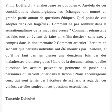
Philip Bo
ë
ffard :
«
Shakespeare au quotidien
»
. Au-del
à de ces
consid
é
rations dramaturgiques, les
é
changes ont tourné en
grande partie autour de questions
é
thiques. Quel point de vue
adopter dans ces trag
é
dies
? Comment ne pas sombrer dans le
sensationnalisme de la mauvaise presse
? Comment retranscrire
les faits tout en
é
vitant de faire un
«
film-dossier
»
sans axe, y
compris dans le documentaire
? Comment articuler l’écriture en
sachant que certains individus ont
ét
é meurtris par l
’
histoire, et
qu
’
il ne faut pas les blesser une deuxième fois par des
maladresses dramaturgiques
? Lors de la documentation, quelles
questions les acteurs peuvent se permettre de poser aux
personnes qu
’
ils vont jouer dans la fiction
? Nous encourageons
ceux qui sont tent
é
s par l’écriture de sc
é
nario
à regarder ces
vid
é
os, car elles soulèvent ces questions essentielles.
Tancr
è
de Delvolv
é