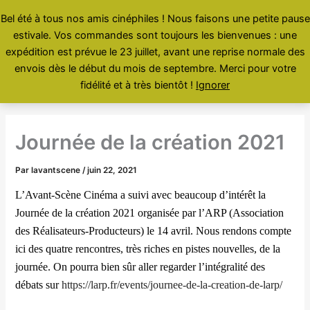
Aller
Bel été à tous nos amis cinéphiles ! Nous faisons une petite pause
au
estivale. Vos commandes sont toujours les bienvenues : une
contenu
Menu
expédition est prévue le 23 juillet, avant une reprise normale des
envois dès le début du mois de septembre. Merci pour votre
fidélité et à très bientôt !
Ignorer
Journée de la création 2021
Par
lavantscene
/
juin 22, 2021
L’Avant-Scène Cinéma a suivi avec beaucoup d’intérêt la
Journ
é
e de la cr
é
ation 2021 organisée par l’ARP (Association
des Réalisateurs-Producteurs) le 14 avril. Nous rendons compte
ici des quatre rencontres, très riches en pistes nouvelles, de la
journée. On pourra bien sûr aller regarder l’intégralité des
débats sur
https://larp.fr/events/journee-de-la-creation-de-larp/