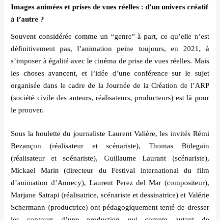
Images anim
é
es et prises de vues r
é
elles : d
’
un univers cr
é
atif
à
l’
autre ?
Souvent consid
éré
e comme un
“genre
” à part, ce qu
’
elle n
’
est
d
é
finitivement pas, l
’
animation peine toujours, en 2021, à
s’
imposer à égalité avec le cin
é
ma de prise de vues r
é
elles. Mais
les choses avancent, et l
’idée d’
une conf
é
rence sur le sujet
organis
é
e dans le cadre de la Journ
é
e de la Cr
é
ation de l
’ARP
(sociét
é civile des auteurs, r
é
alisateurs, producteurs) est là pour
le prouver.
Sous la houlette du journaliste Laurent Valière, les invit
és Rémi
Bezan
ç
on (ré
alisateur et sc
é
nariste), Thomas Bidegain
(r
é
alisateur et sc
é
nariste), Guillaume Laurant (sc
é
nariste),
Mickael Marin (directeur du Festival international du film
d
’
animation d
’
Annecy), Laurent Perez del Mar (compositeur),
Marjane Satrapi (r
é
alisatrice, sc
é
nariste et dessinatrice) et Val
é
rie
Schermann (productrice) ont p
é
dagogiquement tenté de dresser
les contours d
’
une production qui compte autant de