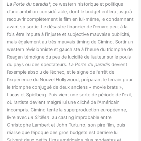
La Porte du paradis
*, ce western historique et politique
d’une ambition considérable, dont le budget enflera jusqu’à
recouvrir complètement le film en lui-même, le condamnant
avant sa sortie. Le désastre financier de l’œuvre peut à la
fois être imputé à l’injuste et subjective mauvaise publicité,
mais également au très mauvais timing de Cimino. Sortir un
western révisionniste et gauchiste à l’heure du triomphe de
Reagan témoigne du peu de lucidité de l’auteur sur le pouls
du pays ou des spectateurs.
La Porte du paradis
devient
l’exemple absolu de l’échec, et le signe de l’arrêt de
l’expérience du Nouvel Hollywood, préparant le terrain pour
le triomphe conjugué de deux anciens « movie brats »,
Lucas et Spielberg. Puis vient une sorte de période de l’exil,
où l’artiste devient malgré lui une cliché de l’Américain
incompris. Cimino tente la superproduction européenne,
livre avec
Le Sicilien
, au casting improbable entre
Christophe Lambert et John Turturro, son pire film, puis
réalise que l’époque des gros budgets est derrière lui.
Suivent deux petits films américains plus modestes et