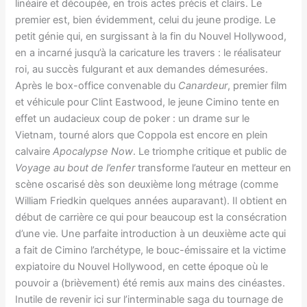
linéaire et découpée, en trois actes précis et clairs. Le
premier est, bien évidemment, celui du jeune prodige. Le
petit génie qui, en surgissant à la fin du Nouvel Hollywood,
en a incarné jusqu’à la caricature les travers : le réalisateur
roi, au succès fulgurant et aux demandes démesurées.
Après le box-office convenable du
Canardeur
, premier film
et véhicule pour Clint Eastwood, le jeune Cimino tente en
effet un audacieux coup de poker : un drame sur le
Vietnam, tourné alors que Coppola est encore en plein
calvaire
Apocalypse Now
. Le triomphe critique et public de
Voyage au bout de l’enfer
transforme l’auteur en metteur en
scène oscarisé dès son deuxième long métrage (comme
William Friedkin quelques années auparavant). Il obtient en
début de carrière ce qui pour beaucoup est la consécration
d’une vie. Une parfaite introduction à un deuxième acte qui
a fait de Cimino l’archétype, le bouc-émissaire et la victime
expiatoire du Nouvel Hollywood, en cette époque où le
pouvoir a (brièvement) été remis aux mains des cinéastes.
Inutile de revenir ici sur l’interminable saga du tournage de