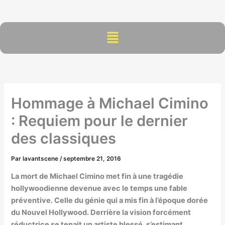
Aller
au
contenu
Menu
Hommage à Michael Cimino
: Requiem pour le dernier
des classiques
Par
lavantscene
/
septembre 21, 2016
La mort de Michael Cimino met fin à une tragédie
hollywoodienne devenue avec le temps une fable
préventive. Celle du génie qui a mis fin à l’époque dorée
du Nouvel Hollywood. Derrière la vision forcément
réductrice se tenait un artiste blessé, s’estimant