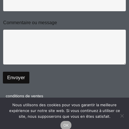
m
m
Commentaire ou message
e
s
s
a
g
e
E
-
m
a
Envoyer
i
l
*
conditions de ventes
politique de confidentialité
Nous utilisons des cookies pour vous garantir la meilleure
expérience sur notre site web. Si vous continuez à utiliser ce
mentions légales
site, nous supposerons que vous en êtes satisfait.
OK