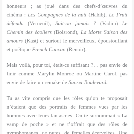
honneurs ; as joué dans des chefs-d’œuvres du
cinéma :
Les Compagnes de la nuit
(Habib),
Le Fruit
défendu
(Verneuil),
Sait-on jamais ?
(Vadim)
Le
Chemin des écoliers
(Boisrond),
La Morte Saison des
amours
(Kast) et surtout le merveilleux, époustouflant
et poétique
French Cancan
(Renoir).
Mais voilà, pour toi, était-ce suffisant ?… pas envie de
finir comme Marylin Monroe ou Martine Carol, pas
envie de faire un remake de
Sunset Boulevard
.
Tu as vite compris que les rôles qu’on te proposait
n’étaient que des portraits de femmes vues par les
hommes avec leurs fantasmes. On te surnommait « La
vamp de poche
»
et ne t’offrait que des rôles de
nymphomanes, de putes, de femelles écervelées. Une