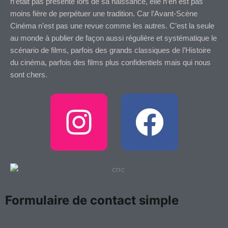
n’était pas présente lors de sa naissance, elle n’en est pas
moins fière de perpétuer une tradition. Car l’Avant-Scène
Cinéma n’est pas une revue comme les autres. C’est la seule
au monde à publier de façon aussi régulière et systématique le
scénario de films, parfois des grands classiques de l’Histoire
du cinéma, parfois des films plus confidentiels mais qui nous
sont chers.
I
F
n
a
s
c
t
e
Formulaire de contact simple
a
b