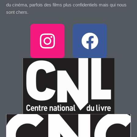
du cinéma, parfois des films plus confidentiels mais qui nous
sont chers.
I
F
n
a
s
c
t
e
a
b
g
o
r
o