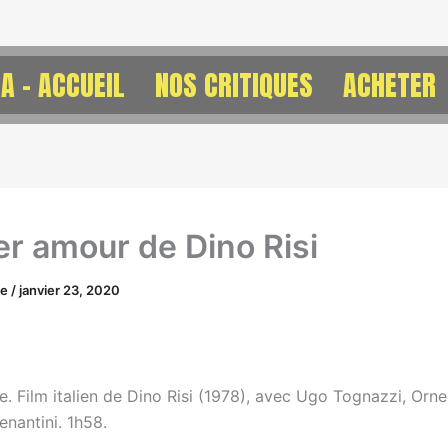
A – ACCUEIL
NOS CRITIQUES
ACHETER
er amour de Dino Risi
ne
/
janvier 23, 2020
 Film italien de Dino Risi (1978), avec Ugo Tognazzi, Ornel
enantini. 1h58.