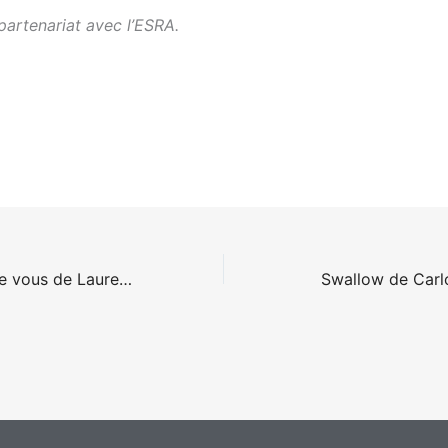
partenariat avec l’ESRA.
Je ne rêve que de vous de Laurent Heynemann
Swallow de Carl