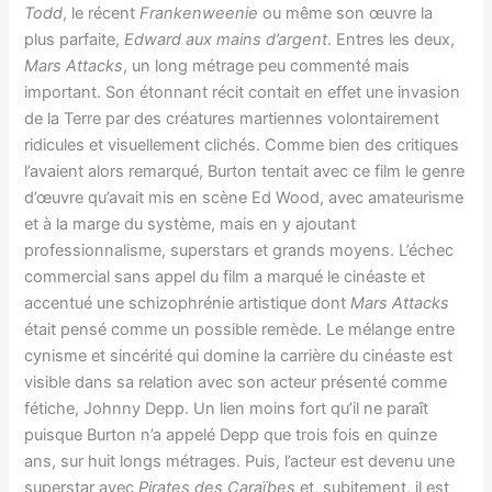
Todd
, le récent
Frankenweenie
ou même son œuvre la
plus parfaite,
Edward aux mains d’argent
. Entres les deux,
Mars Attacks
, un long métrage peu commenté mais
important. Son étonnant récit contait en effet une invasion
de la Terre par des créatures martiennes volontairement
ridicules et visuellement clichés. Comme bien des critiques
l’avaient alors remarqué, Burton tentait avec ce film le genre
d’œuvre qu’avait mis en scène Ed Wood, avec amateurisme
et à la marge du système, mais en y ajoutant
professionnalisme, superstars et grands moyens. L’échec
commercial sans appel du film a marqué le cinéaste et
accentué une schizophrénie artistique dont
Mars Attacks
était pensé comme un possible remède. Le mélange entre
cynisme et sincérité qui domine la carrière du cinéaste est
visible dans sa relation avec son acteur présenté comme
fétiche, Johnny Depp. Un lien moins fort qu’il ne paraît
puisque Burton n’a appelé Depp que trois fois en quinze
ans, sur huit longs métrages. Puis, l’acteur est devenu une
superstar avec
Pirates des Caraïbes
et, subitement, il est