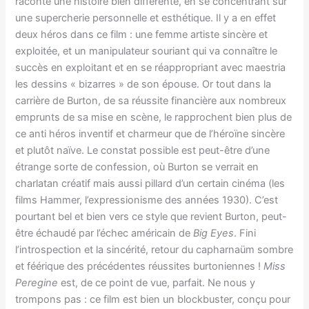
raconte une histoire bien différente, en se concentrant sur
une supercherie personnelle et esthétique. Il y a en effet
deux héros dans ce film : une femme artiste sincère et
exploitée, et un manipulateur souriant qui va connaître le
succès en exploitant et en se réappropriant avec maestria
les dessins « bizarres » de son épouse. Or tout dans la
carrière de Burton, de sa réussite financière aux nombreux
emprunts de sa mise en scène, le rapprochent bien plus de
ce anti héros inventif et charmeur que de l’héroïne sincère
et plutôt naïve. Le constat possible est peut-être d’une
étrange sorte de confession, où Burton se verrait en
charlatan créatif mais aussi pillard d’un certain cinéma (les
films Hammer, l’expressionisme des années 1930). C’est
pourtant bel et bien vers ce style que revient Burton, peut-
être échaudé par l’échec américain de
Big Eyes
. Fini
l’introspection et la sincérité, retour du capharnaüm sombre
et féérique des précédentes réussites burtoniennes !
Miss
Peregine
est, de ce point de vue, parfait. Ne nous y
trompons pas : ce film est bien un blockbuster, conçu pour