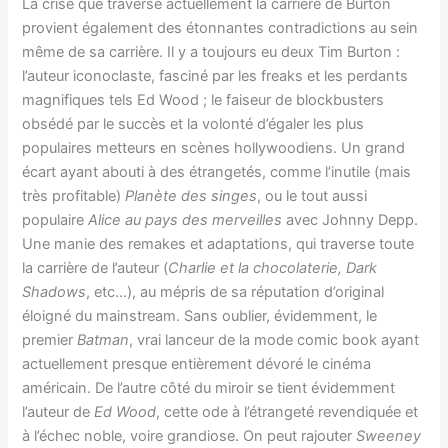
La crise que traverse actuellement la carrière de Burton
provient également des étonnantes contradictions au sein
même de sa carrière. Il y a toujours eu deux Tim Burton :
l’auteur iconoclaste, fasciné par les freaks et les perdants
magnifiques tels Ed Wood ; le faiseur de blockbusters
obsédé par le succès et la volonté d’égaler les plus
populaires metteurs en scènes hollywoodiens. Un grand
écart ayant abouti à des étrangetés, comme l’inutile (mais
très profitable)
Planète des singes
, ou le tout aussi
populaire
Alice au pays des merveilles
avec Johnny Depp.
Une manie des remakes et adaptations, qui traverse toute
la carrière de l’auteur (
Charlie et la chocolaterie, Dark
Shadows
, etc…), au mépris de sa réputation d’original
éloigné du mainstream. Sans oublier, évidemment, le
premier
Batman
, vrai lanceur de la mode comic book ayant
actuellement presque entièrement dévoré le cinéma
américain. De l’autre côté du miroir se tient évidemment
l’auteur de
Ed Wood
, cette ode à l’étrangeté revendiquée et
à l’échec noble, voire grandiose. On peut rajouter
Sweeney