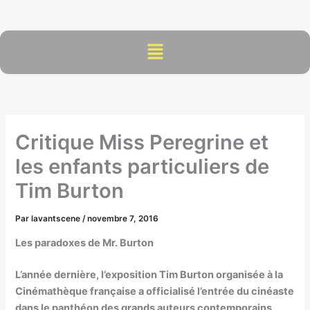
Aller
au
contenu
Menu
Critique Miss Peregrine et
les enfants particuliers de
Tim Burton
Par
lavantscene
/
novembre 7, 2016
Les paradoxes de Mr. Burton
L’année dernière, l’exposition Tim Burton organisée à la
Cinémathèque française a officialisé l’entrée du cinéaste
dans le panthéon des grands auteurs contemporains,