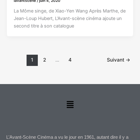
lavantscene
/
juin 4, 2020
La Môme singe, de Xiao-Yen Wang Après Marthe, de
Jean-Loup Hubert, L’Avant-scène cinéma ajoute un
second titre à son catalogue
1
2
…
4
Suivant
→
Menu
L’Avant-Scène Cinéma a vu le jour en 1961, autant dire il y a