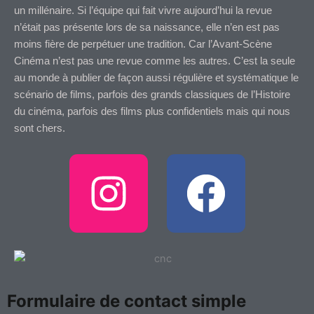
un millénaire. Si l’équipe qui fait vivre aujourd’hui la revue
n’était pas présente lors de sa naissance, elle n’en est pas
moins fière de perpétuer une tradition. Car l’Avant-Scène
Cinéma n’est pas une revue comme les autres. C’est la seule
au monde à publier de façon aussi régulière et systématique le
scénario de films, parfois des grands classiques de l’Histoire
du cinéma, parfois des films plus confidentiels mais qui nous
sont chers.
I
F
n
a
s
c
t
e
Formulaire de contact simple