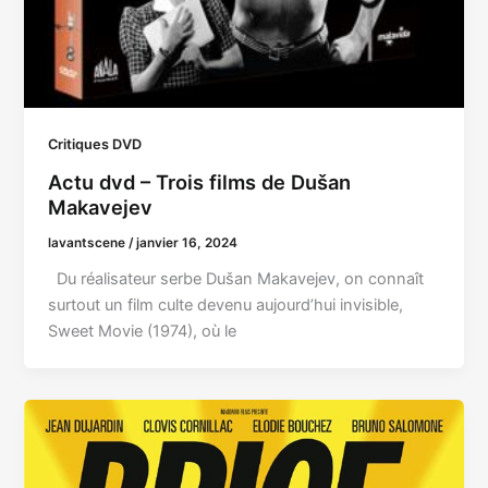
Critiques DVD
Actu dvd – Trois films de Dušan
Makavejev
lavantscene
/
janvier 16, 2024
Du réalisateur serbe Dušan Makavejev, on connaît
surtout un film culte devenu aujourd’hui invisible,
Sweet Movie (1974), où le