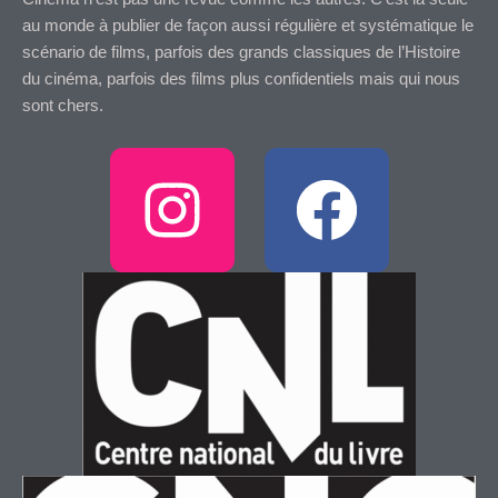
au monde à publier de façon aussi régulière et systématique le
scénario de films, parfois des grands classiques de l’Histoire
du cinéma, parfois des films plus confidentiels mais qui nous
sont chers.
I
F
n
a
s
c
t
e
a
b
g
o