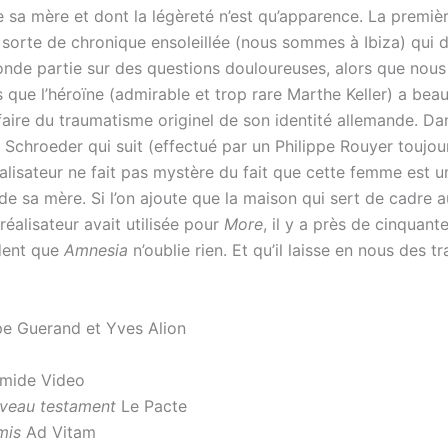
e sa mère et dont la légèreté n’est qu’apparence. La premiè
e sorte de chronique ensoleillée (nous sommes à Ibiza) qui
onde partie sur des questions douloureuses, alors que nous
que l’héroïne (admirable et trop rare Marthe Keller) a be
aire du traumatisme originel de son identité allemande. Dan
 Schroeder qui suit (effectué par un Philippe Rouyer toujou
éalisateur ne fait pas mystère du fait que cette femme est u
de sa mère. Si l’on ajoute que la maison qui sert de cadre a
 réalisateur avait utilisée pour
More
, il y a près de cinquante
dent que
Amnesia
n’oublie rien. Et qu’il laisse en nous des t
pe Guerand et Yves Alion
mide Video
uveau testament
Le Pacte
mis
Ad Vitam