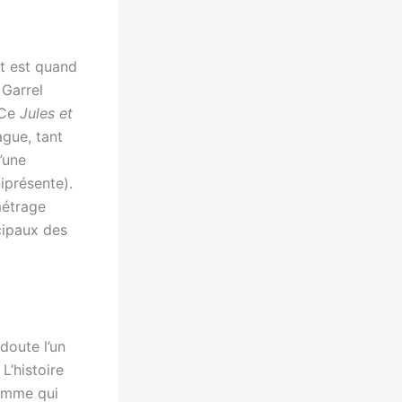
nt est quand
 Garrel
 Ce
Jules et
ague, tant
’une
iprésente).
métrage
cipaux des
doute l’un
L’histoire
femme qui