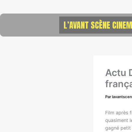
Aller
au
contenu
L’AVANT SCÈNE CINEM
Actu 
franç
Par
lavantsce
Film après f
quasiment le
gagné petit