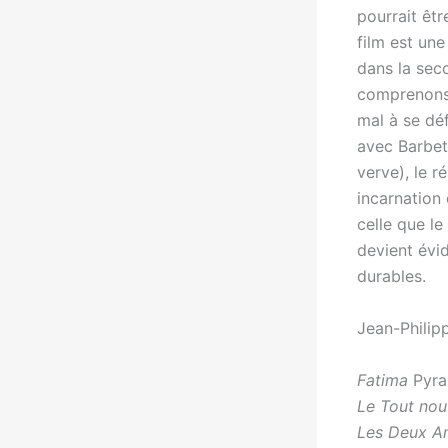
pourrait êtr
film est un
dans la sec
comprenons 
mal à se déf
avec Barbet
verve), le r
incarnation 
celle que le
devient évi
durables.
Jean-Philip
Fatima
Pyra
Le Tout no
Les Deux A