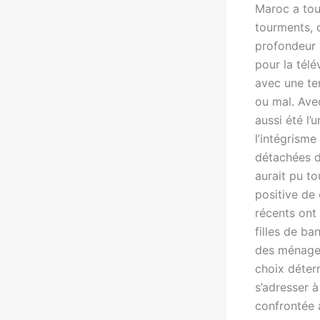
Maroc a touj
tourments, 
profondeur 
pour la télé
avec une te
ou mal. Av
aussi été l
l’intégrism
détachées d
aurait pu to
positive de
récents ont 
filles de ba
des ménages
choix déterm
s’adresser à
confrontée à