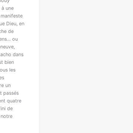
body
 à une
 manifeste
ue Dieu, en
rche de
siens… ou
eneuve,
 macho dans
t bien
ous les
es
re un
t passés
ent quatre
ini de
 notre