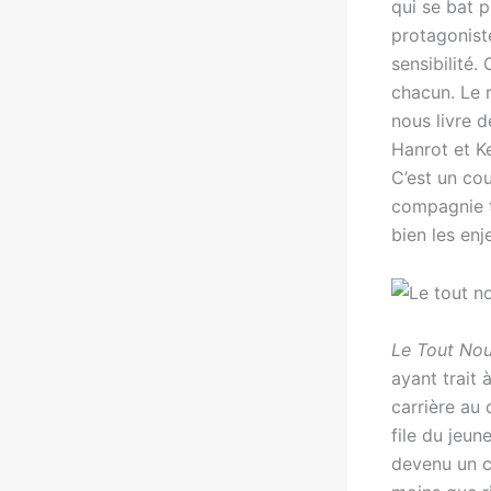
qui se bat 
protagonist
sensibilité.
chacun. Le r
nous livre d
Hanrot et Ke
C’est un co
compagnie t
bien les enj
Le Tout No
ayant trait 
carrière au
file du jeu
devenu un c