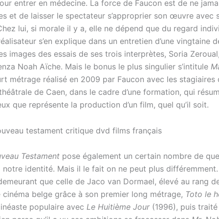
pour entrer en médecine. La force de Faucon est de ne jamai
es et de laisser le spectateur s’approprier son œuvre avec 
 Chez lui, si morale il y a, elle ne dépend que du regard indi
éalisateur s’en explique dans un entretien d’une vingtaine 
es images des essais de ses trois interprètes, Soria Zeroual,
nza Noah Aïche. Mais le bonus le plus singulier s’intitule
Ma
urt métrage réalisé en 2009 par Faucon avec les stagiaires 
héâtrale de Caen, dans le cadre d’une formation, qui résu
eux que représente la production d’un film, quel qu’il soit.
uveau Testament
pose également un certain nombre de que
à notre identité. Mais il le fait on ne peut plus différemment
 demeurant que celle de Jaco van Dormael, élevé au rang d
ne cinéma belge grâce à son premier long métrage,
Toto le 
inéaste populaire avec
Le Huitième Jour
(1996), puis trai