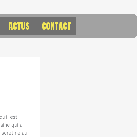
ACTUS
CONTACT
u’il est
aine qui a
iscret né au