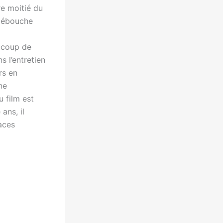
re moitié du
 débouche
aucoup de
s l’entretien
rs en
ne
u film est
 ans, il
races