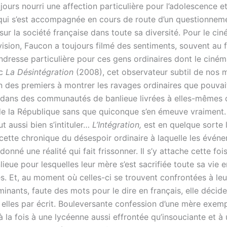
ours nourri une affection particulière pour l’adolescence e
qui s’est accompagnée en cours de route d’un questionnem
sur la société française dans toute sa diversité. Pour le 
vision, Faucon a toujours filmé des sentiments, souvent au 
ndresse particulière pour ces gens ordinaires dont le ciném
ec
La Désintégration
(2008), cet observateur subtil de nos
’un des premiers à montrer les ravages ordinaires que pouva
e dans des communautés de banlieue livrées à elles-mêmes 
e la République sans que quiconque s’en émeuve vraiment.
ut aussi bien s’intituler…
L’Intégration,
est en quelque sorte l
 cette chronique du désespoir ordinaire à laquelle les évén
donné une réalité qui fait frissonner. Il s’y attache cette foi
nlieue pour lesquelles leur mère s’est sacrifiée toute sa vie e
. Et, au moment où celles-ci se trouvent confrontées à leu
inants, faute des mots pour le dire en français, elle décid
 elles par écrit. Bouleversante confession d’une mère exemp
 la fois à une lycéenne aussi effrontée qu’insouciante et à