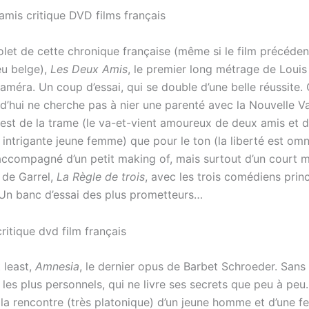
olet de cette chronique française (même si le film précéde
u belge),
Les Deux Amis
, le premier long métrage de Louis
caméra. Un coup d’essai, qui se double d’une belle réussite.
rd’hui ne cherche pas à nier une parenté avec la Nouvelle V
 est de la trame (le va-et-vient amoureux de deux amis et d
t intrigante jeune femme) que pour le ton (la liberté est omn
 accompagné d’un petit making of, mais surtout d’un court 
 de Garrel,
La Règle de trois
, avec les trois comédiens prin
Un banc d’essai des plus prometteurs…
 least,
Amnesia
, le dernier opus de Barbet Schroeder. Sans 
 les plus personnels, qui ne livre ses secrets que peu à peu. 
e la rencontre (très platonique) d’un jeune homme et d’une 