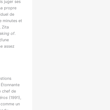
s juger ses
sa propre
viduel de
de minutes et
 Zita
king of
.
d’une
me assez
stions
. Étonnante
e chef de
héros
(1991),
té comme un