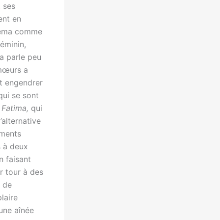
t ses
ent en
cinéma comme
féminin,
a parle peu
 mœurs a
it engendrer
qui se sont
Fatima,
qui
’alternative
ements
s à deux
n faisant
r tour à des
e de
laire
 une aînée