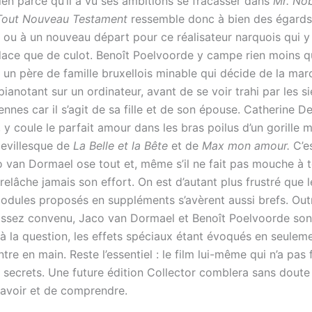
ien parce qu’il a vu ses ambitions se fracasser dans
Mr. No
out Nouveau Testament
ressemble donc à bien des égards
n ou à un nouveau départ pour ce réalisateur narquois qui y
dace que de culot. Benoît Poelvoorde y campe rien moins q
e un père de famille bruxellois minable qui décide de la ma
 pianotant sur un ordinateur, avant de se voir trahi par les 
iennes car il s’agit de sa fille et de son épouse. Catherine D
, y coule le parfait amour dans les bras poilus d’un gorille
evillesque de
La Belle et la Bête
et de
Max mon amour.
C’es
o van Dormael ose tout et, même s’il ne fait pas mouche à t
 relâche jamais son effort. On est d’autant plus frustré que l
modules proposés en suppléments s’avèrent aussi brefs. Out
ssez convenu, Jaco van Dormael et Benoît Poelvoorde son
à la question, les effets spéciaux étant évoqués en seulem
re en main. Reste l’essentiel : le film lui-même qui n’a pas f
s secrets. Une future édition Collector comblera sans doute
savoir et de comprendre.