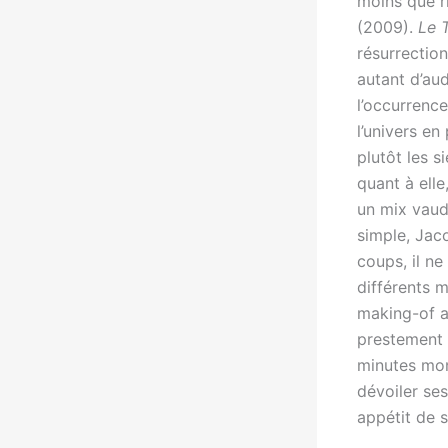
moins que r
(2009).
Le T
résurrectio
autant d’au
l’occurrenc
l’univers en
plutôt les s
quant à elle
un mix vaud
simple, Jac
coups, il ne
différents 
making-of a
prestement 
minutes mont
dévoiler se
appétit de 