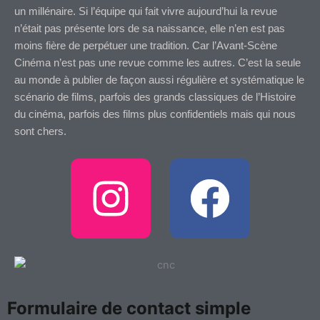
un millénaire. Si l’équipe qui fait vivre aujourd’hui la revue
n’était pas présente lors de sa naissance, elle n’en est pas
moins fière de perpétuer une tradition. Car l’Avant-Scène
Cinéma n’est pas une revue comme les autres. C’est la seule
au monde à publier de façon aussi régulière et systématique le
scénario de films, parfois des grands classiques de l’Histoire
du cinéma, parfois des films plus confidentiels mais qui nous
sont chers.
I
F
n
a
s
c
t
e
Formulaire de contact simple