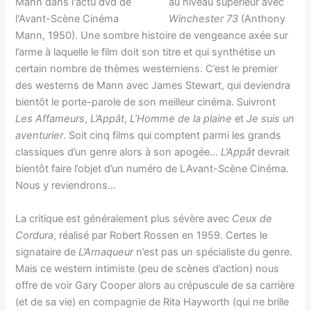
au niveau supérieur avec
Winchester 73
(Anthony
Mann, 1950). Une sombre histoire de vengeance axée sur
l’arme à laquelle le film doit son titre et qui synthétise un
certain nombre de thèmes westerniens. C’est le premier
des westerns de Mann avec James Stewart, qui deviendra
bientôt le porte-parole de son meilleur cinéma. Suivront
Les Affameurs
,
L’Appât
,
L’Homme de la plaine
et
Je suis un
aventurier
. Soit cinq films qui comptent parmi les grands
classiques d’un genre alors à son apogée…
L’Appât
devrait
bientôt faire l’objet d’un numéro de LAvant-Scène Cinéma.
Nous y reviendrons…
La critique est généralement plus sévère avec
Ceux de
Cordura
, réalisé par Robert Rossen en 1959. Certes le
signataire de
L’Arnaqueur
n’est pas un spécialiste du genre.
Mais ce western intimiste (peu de scènes d’action) nous
offre de voir Gary Cooper alors au crépuscule de sa carrière
(et de sa vie) en compagnie de Rita Hayworth (qui ne brille