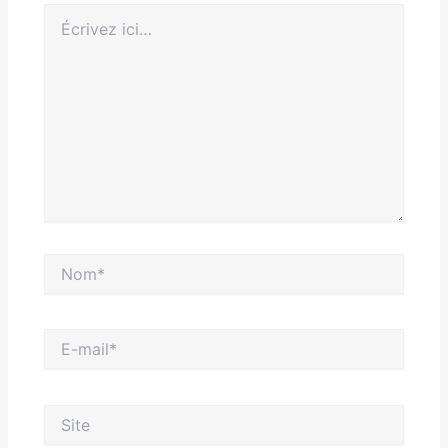
Écrivez
ici…
Nom*
E-
mail*
Site