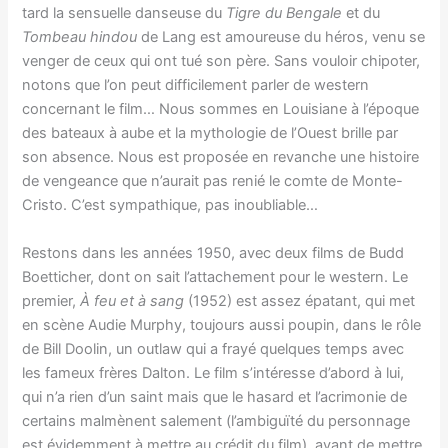
tard la sensuelle danseuse du
Tigre du Bengale
et du
Tombeau hindou
de Lang est amoureuse du héros, venu se
venger de ceux qui ont tué son père. Sans vouloir chipoter,
notons que l’on peut difficilement parler de western
concernant le film… Nous sommes en Louisiane à l’époque
des bateaux à aube et la mythologie de l’Ouest brille par
son absence. Nous est proposée en revanche une histoire
de vengeance que n’aurait pas renié le comte de Monte-
Cristo. C’est sympathique, pas inoubliable…
Restons dans les années 1950, avec deux films de Budd
Boetticher, dont on sait l’attachement pour le western. Le
premier,
À feu et à sang
(1952) est assez épatant, qui met
en scène Audie Murphy, toujours aussi poupin, dans le rôle
de Bill Doolin, un outlaw qui a frayé quelques temps avec
les fameux frères Dalton. Le film s’intéresse d’abord à lui,
qui n’a rien d’un saint mais que le hasard et l’acrimonie de
certains malmènent salement (l’ambiguïté du personnage
est évidemment à mettre au crédit du film), avant de mettre