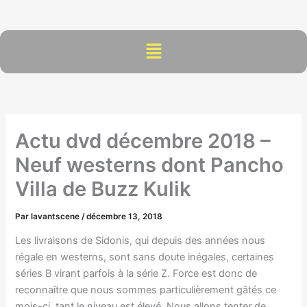
Aller
au
contenu
Menu
Actu dvd décembre 2018 –
Neuf westerns dont Pancho
Villa de Buzz Kulik
Par
lavantscene
/
décembre 13, 2018
Les livraisons de Sidonis, qui depuis des années nous
régale en westerns, sont sans doute inégales, certaines
séries B virant parfois à la série Z. Force est donc de
reconnaître que nous sommes particulièrement gâtés ce
mois-ci, tant le niveau est élevé. Nous allons tenter de