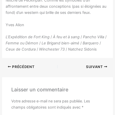
fétiche de Peckinpah. Comme les symboles d’un
affrontement entre deux conceptions (pas si éloignées au
fond) d’un western qui brille de ses derniers feux.
Yves Alion
L’Expédition de Fort King
/
À feu et à sang
/
Pancho Villa
/
Femme ou Démon
/
Le Brigand bien-aimé
/
Barquero
/
Ceux de Cordura
/
Winchester 73
/
Natchez
Sidonis
PRÉCÉDENT
SUIVANT
Laisser un commentaire
Votre adresse e-mail ne sera pas publiée.
Les
champs obligatoires sont indiqués avec
*