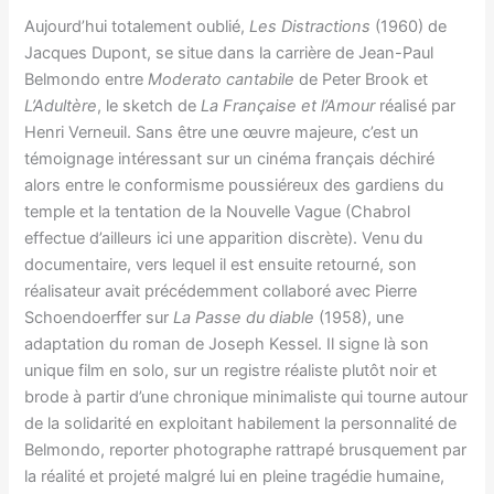
Aujourd’hui totalement oublié,
Les Distractions
(1960) de
Jacques Dupont, se situe dans la carrière de Jean-Paul
Belmondo entre
Moderato cantabile
de Peter Brook et
L’Adultère
, le sketch de
La Française et l’Amour
réalisé par
Henri Verneuil. Sans être une œuvre majeure, c’est un
témoignage intéressant sur un cinéma français déchiré
alors entre le conformisme poussiéreux des gardiens du
temple et la tentation de la Nouvelle Vague (Chabrol
effectue d’ailleurs ici une apparition discrète). Venu du
documentaire, vers lequel il est ensuite retourné, son
réalisateur avait précédemment collaboré avec Pierre
Schoendoerffer sur
La Passe du diable
(1958), une
adaptation du roman de Joseph Kessel. Il signe là son
unique film en solo, sur un registre réaliste plutôt noir et
brode à partir d’une chronique minimaliste qui tourne autour
de la solidarité en exploitant habilement la personnalité de
Belmondo, reporter photographe rattrapé brusquement par
la réalité et projeté malgré lui en pleine tragédie humaine,