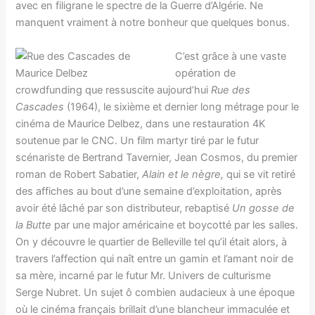
avec en filigrane le spectre de la Guerre d’Algérie. Ne
manquent vraiment à notre bonheur que quelques bonus.
C’est grâce à une vaste
opération de
crowdfunding que ressuscite aujourd’hui
Rue des
Cascades
(1964), le sixième et dernier long métrage pour le
cinéma de Maurice Delbez, dans une restauration 4K
soutenue par le CNC. Un film martyr tiré par le futur
scénariste de Bertrand Tavernier, Jean Cosmos, du premier
roman de Robert Sabatier,
Alain et le nègre,
qui se vit retiré
des affiches au bout d’une semaine d’exploitation, après
avoir été lâché par son distributeur, rebaptisé
Un gosse de
la Butte
par une major américaine et boycotté par les salles.
On y découvre le quartier de Belleville tel qu’il était alors, à
travers l’affection qui naît entre un gamin et l’amant noir de
sa mère, incarné par le futur Mr. Univers de culturisme
Serge Nubret. Un sujet ô combien audacieux à une époque
où le cinéma français brillait d’une blancheur immaculée et