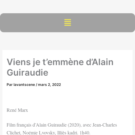
Aller
au
contenu
Menu
Viens je t’emmène d’Alain
Guiraudie
Par
lavantscene
/
mars 2, 2022
René Marx
Film français d’Alain Guiraudie (2020), avec Jean-Charles
Clichet, Noémie Lvovsky, Illiès kadri. 1h40.