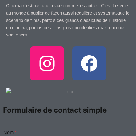
Cinéma n’est pas une revue comme les autres. C’est la seule
au monde à publier de façon aussi régulière et systématique le
scénario de films, parfois des grands classiques de l’Histoire
du cinéma, parfois des films plus confidentiels mais qui nous
sont chers.
I
F
n
a
s
c
t
e
Formulaire de contact simple
a
b
m
Nom
*
e