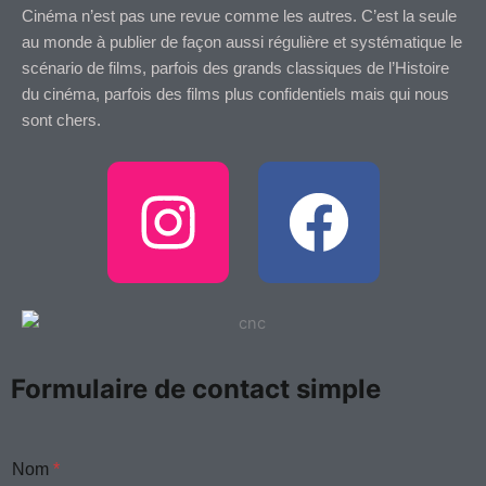
Cinéma n’est pas une revue comme les autres. C’est la seule
au monde à publier de façon aussi régulière et systématique le
scénario de films, parfois des grands classiques de l’Histoire
du cinéma, parfois des films plus confidentiels mais qui nous
sont chers.
I
F
n
a
s
c
t
e
Formulaire de contact simple
a
b
Nom
*